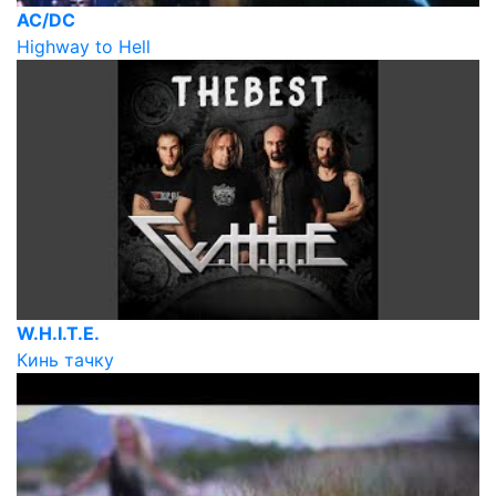
AC/DC
Highway to Hell
W.H.I.T.E.
Кинь тачку