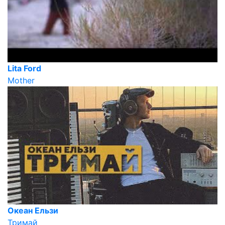
Lita Ford
Mother
Океан Ельзи
Тримай