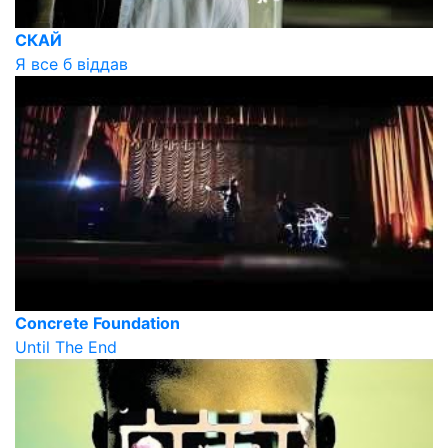
СКАЙ
Я все б віддав
Concrete Foundation
Until The End