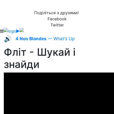
Поділіться з друзями!
Facebook
Twitter
🔊
4 Non Blondes
— What's Up
Фліт - Шукай і
знайди