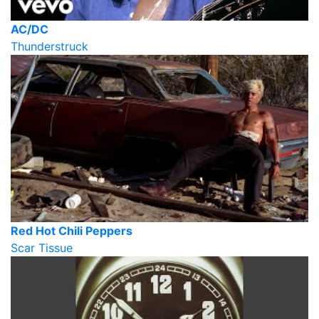
AC/DC
Thunderstruck
Red Hot Chili Peppers
Scar Tissue