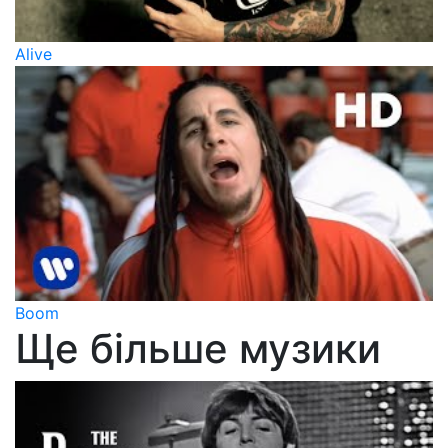
Alive
Boom
Ще більше музики