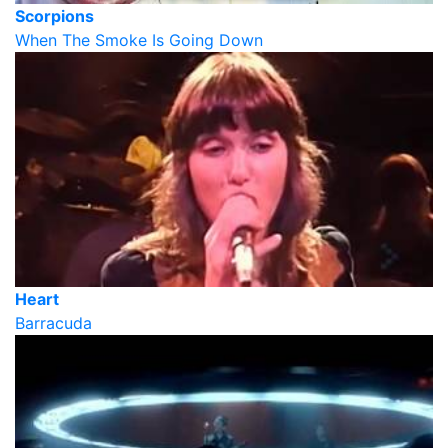
Scorpions
When The Smoke Is Going Down
Heart
Barracuda