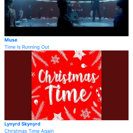
Muse
Time Is Running Out
Lynyrd Skynyrd
Christmas Time Again