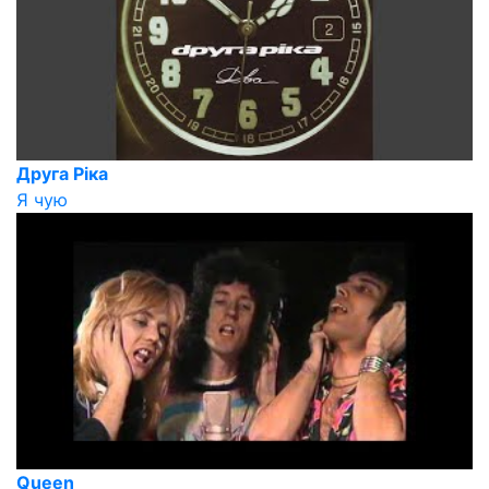
Друга Ріка
Я чую
Queen