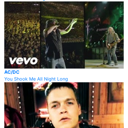
AC/DC
You Shook Me All Night Long