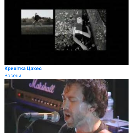
Крихітка Цахес
Восени