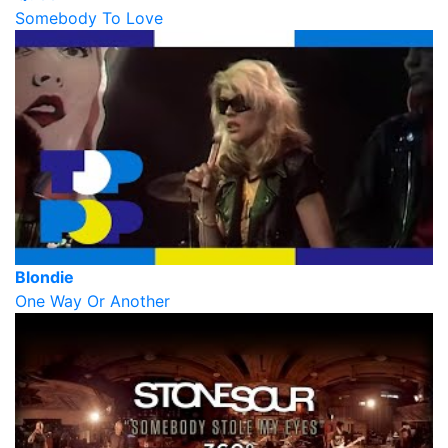
Somebody To Love
Blondie
One Way Or Another