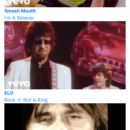
Smash Mouth
I'm A Believer
ELO
Rock 'n' Roll Is King