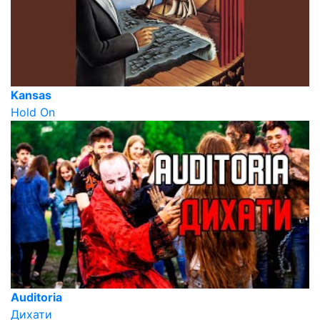
Kansas
Hold On
Auditoria
Дихати