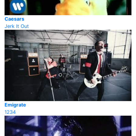
Caesars
Jerk It Out
Emigrate
1234