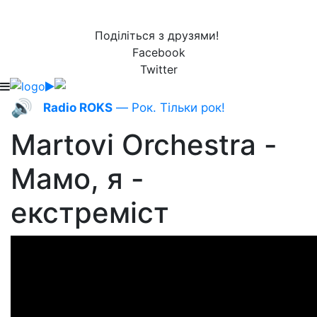
Поділіться з друзями!
Facebook
Twitter
🔊
Radio ROKS
— Рок. Тільки рок!
Martovi Orchestra -
Мамо, я -
екстреміст