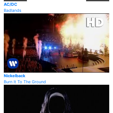
AC/DC
Badlands
Nickelback
Burn It To The Ground