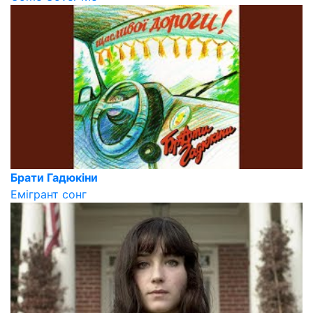
Брати Гадюкіни
Емігрант сонг