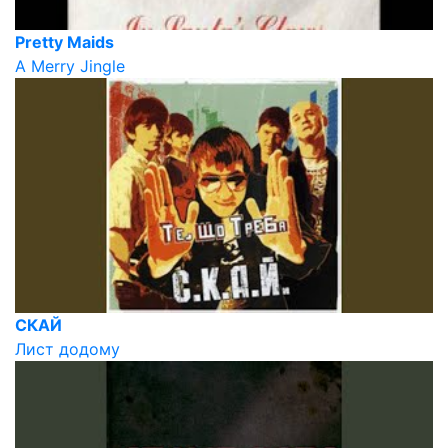
Pretty Maids
A Merry Jingle
СКАЙ
Лист додому