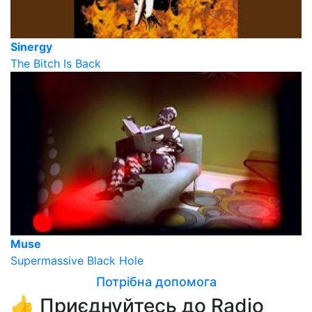
Sinergy
The Bitch Is Back
Muse
Supermassive Black Hole
Потрібна допомога
👍 Приєднуйтесь до Radio