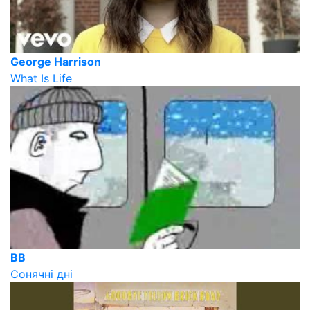
George Harrison
What Is Life
ВВ
Сонячні дні