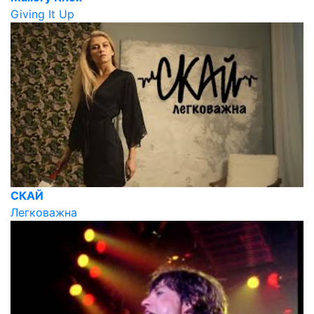
Giving It Up
СКАЙ
Легковажна