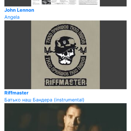
John Lennon
Angela
Riffmaster
Батько наш Бандера (instrumental)