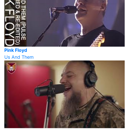
Pink Floyd
Us And Them