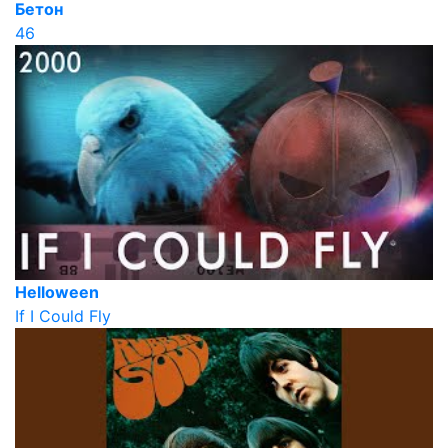
Бетон
46
Helloween
If I Could Fly