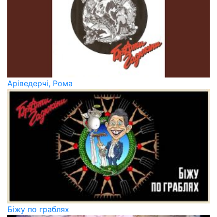
Аріведерчі, Рома
Біжу по граблях