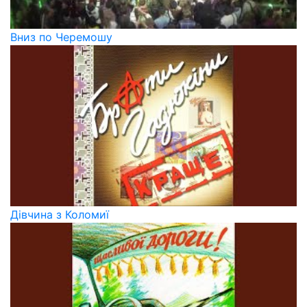
Вниз по Черемошу
Дівчина з Коломиї