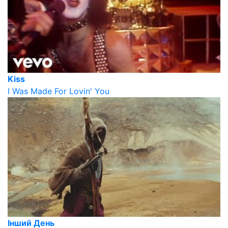
Kiss
I Was Made For Lovin' You
Інший День