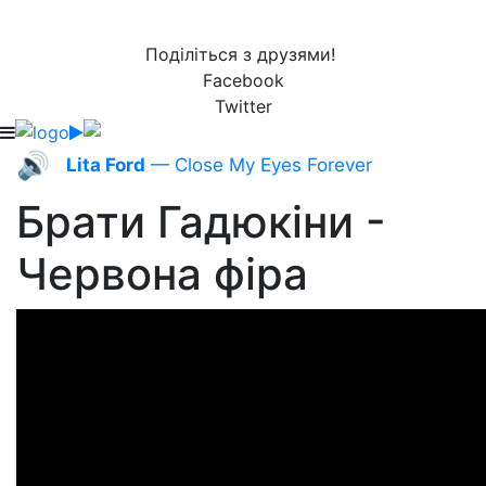
Поділіться з друзями!
Facebook
Twitter
🔊
Lita Ford
— Close My Eyes Forever
Брати Гадюкіни -
Червона фіра