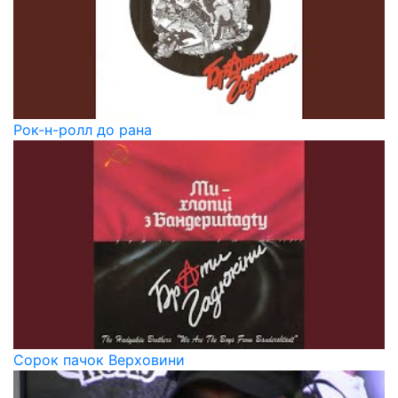
Рок-н-ролл до рана
Сорок пачок Верховини