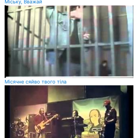
Міську, Вважай
Місячне сяйво твого тіла