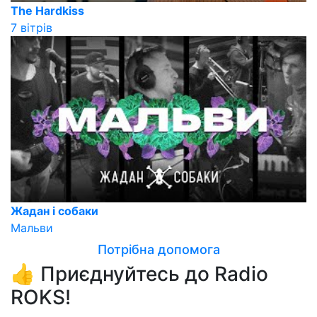
The Hardkiss
7 вітрів
Жадан і собаки
Мальви
Потрібна допомога
👍 Приєднуйтесь до Radio
ROKS!