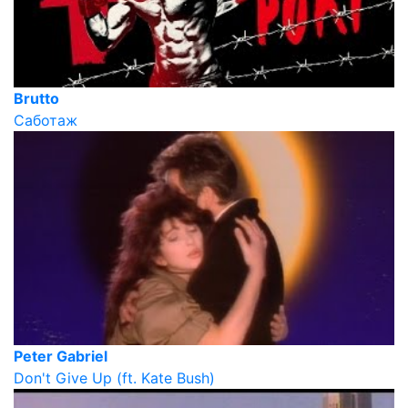
Brutto
Саботаж
Peter Gabriel
Don't Give Up (ft. Kate Bush)