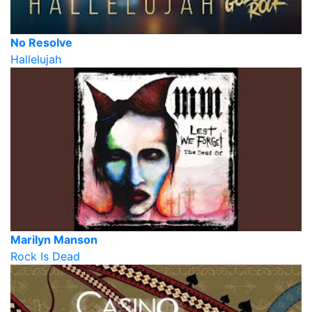
No Resolve
Hallelujah
Marilyn Manson
Rock Is Dead