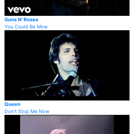
Guns N' Roses
You Could Be Mine
Queen
Don't Stop Me Now