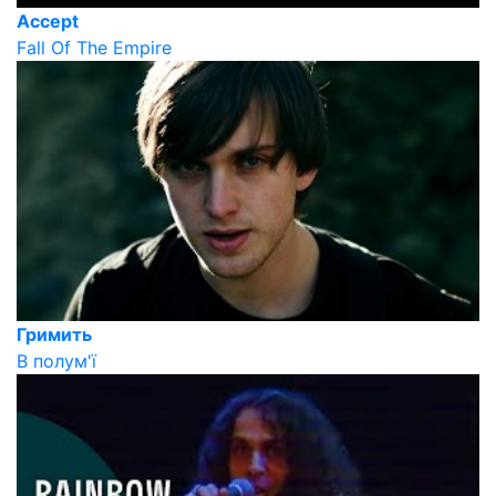
Accept
Fall Of The Empire
Гримить
В полум'ї