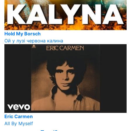
Hold My Borsch
Ой у лузі червона калина
Eric Carmen
All By Myself