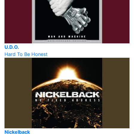
U.D.O.
Hard To Be Honest
Nickelback