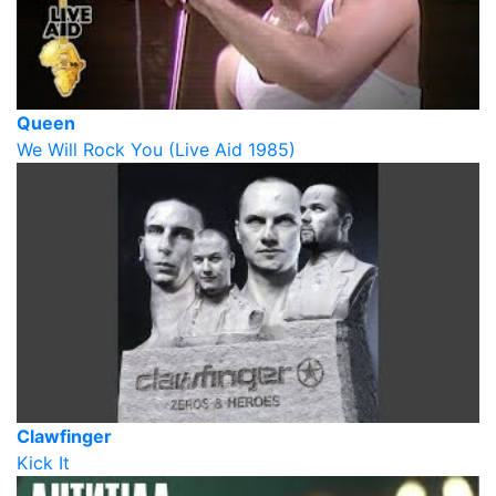
Queen
We Will Rock You (Live Aid 1985)
Clawfinger
Kick It