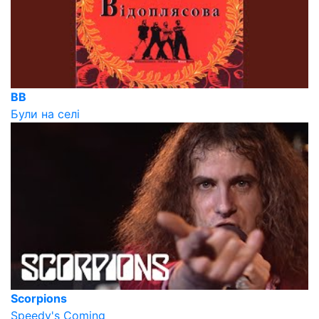
ВВ
Були на селі
Scorpions
Speedy's Coming