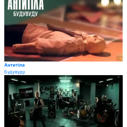
Антитіла
Будувуду