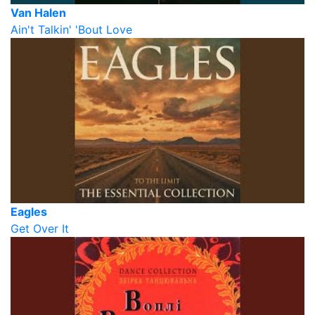
Van Halen
Ain't Talkin' 'Bout Love
Eagles
Get Over It