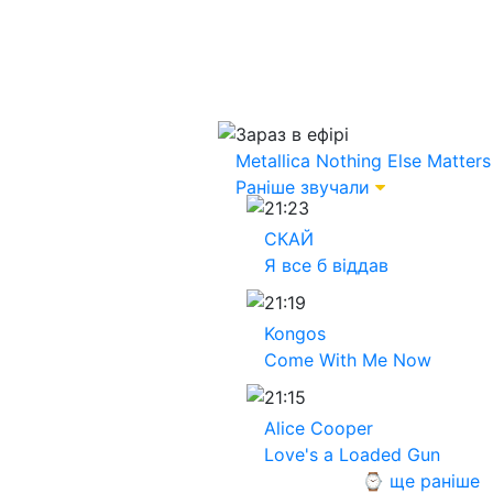
Зараз в ефірі
Metallica
Nothing Else Matters
Раніше звучали
21:23
СКАЙ
Я все б віддав
21:19
Kongos
Come With Me Now
21:15
Alice Cooper
Love's a Loaded Gun
⌚ ще раніше