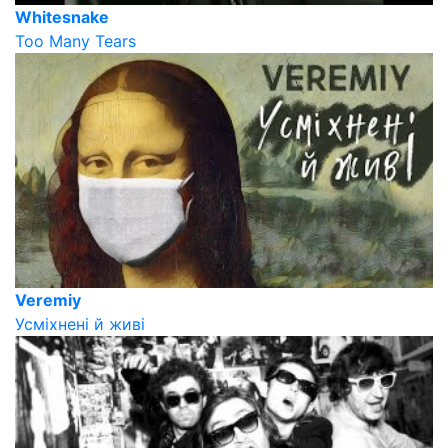
Whitesnake
Too Many Tears
Veremiy
Усміхнені й живі