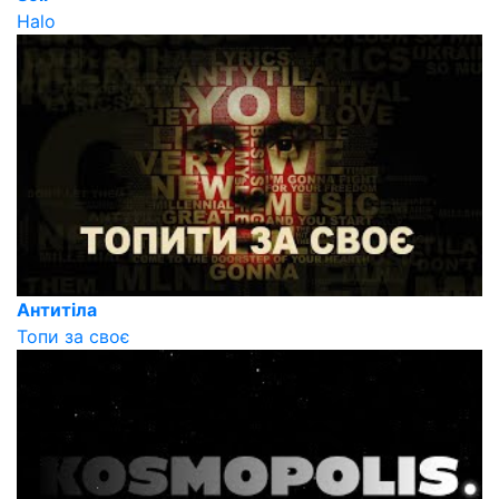
Halo
Антитіла
Топи за своє