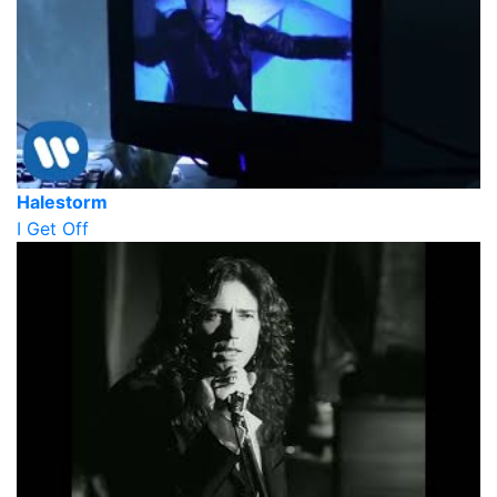
Halestorm
I Get Off