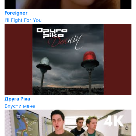
Foreigner
I'll Fight For You
Друга Ріка
Впусти мене