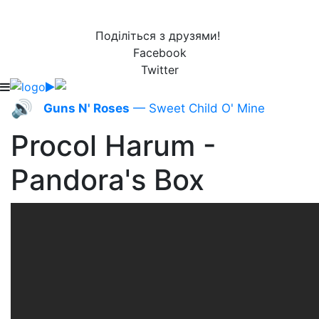
Поділіться з друзями!
Facebook
Twitter
🔊
Guns N' Roses
— Sweet Child O' Mine
Procol Harum -
Pandora's Box