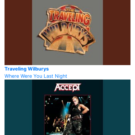
Traveling Wilburys
Where Were You Last Night