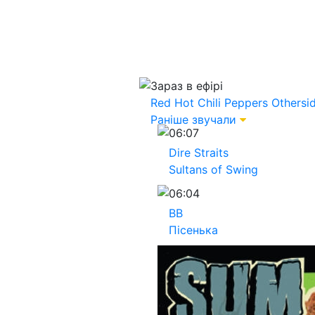
Зараз в ефірі
Red Hot Chili Peppers
Othersi
Раніше звучали
06:07
Dire Straits
Sultans of Swing
06:04
ВВ
Пісенька