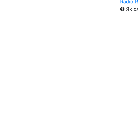
Radio 
Як сл