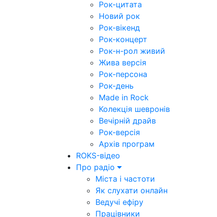
Рок-цитата
Новий рок
Рок-вікенд
Рок-концерт
Рок-н-рол живий
Жива версія
Рок-персона
Рок-день
Made in Rock
Колекція шевронів
Вечірній драйв
Рок-версія
Архів програм
ROKS-відео
Про радіо
Міста і частоти
Як слухати онлайн
Ведучі ефіру
Працівники