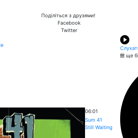
Поділіться з друзями!
Facebook
Twitter
de
Слухат
ще б
06:01
Sum 41
Still Waiting