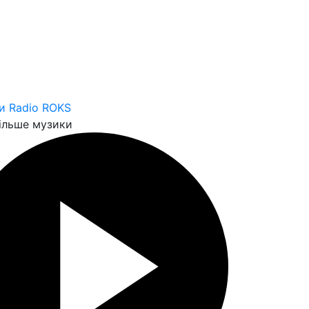
и Radio ROKS
ільше музики