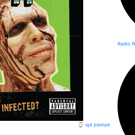
Radio 
⌚ ще раніше