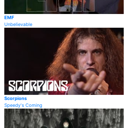
EMF
Unbelievable
Scorpions
Speedy's Coming