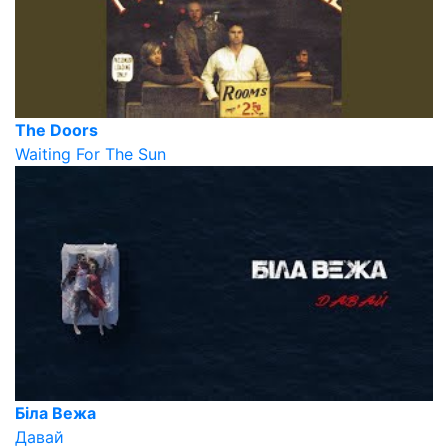
The Doors
Waiting For The Sun
Біла Вежа
Давай