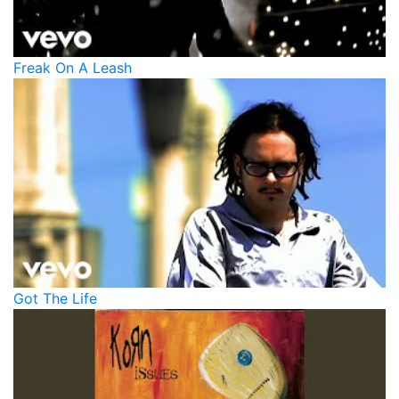
Freak On A Leash
Got The Life