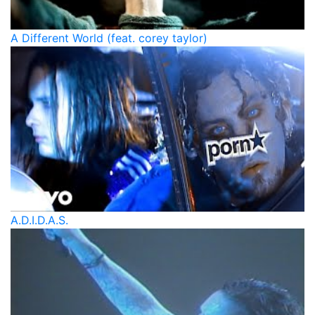
A Different World (feat. corey taylor)
A.D.I.D.A.S.