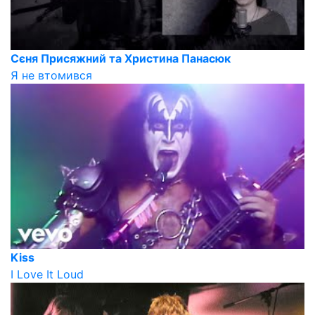
Сєня Присяжний та Христина Панасюк
Я не втомився
Kiss
I Love It Loud