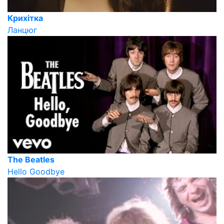
Крихітка
Ланцюг
The Beatles
Hello Goodbye