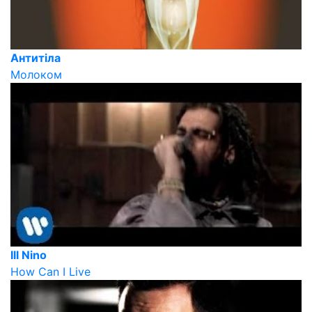
Антитіла
Молоком
Ill Nino
How Can I Live