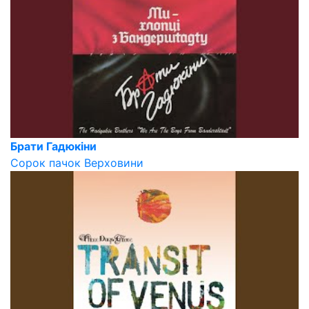
Брати Гадюкіни
Сорок пачок Верховини