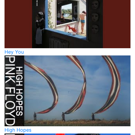
Hey You
High Hopes