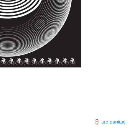
⌚ ще раніше