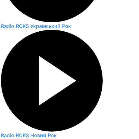
Radio ROKS Український Рок
Radio ROKS Новий Рок