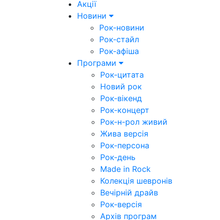
Акції
Новини
Рок-новини
Рок-стайл
Рок-афіша
Програми
Рок-цитата
Новий рок
Рок-вікенд
Рок-концерт
Рок-н-рол живий
Жива версія
Рок-персона
Рок-день
Made in Rock
Колекція шевронів
Вечірній драйв
Рок-версія
Архів програм