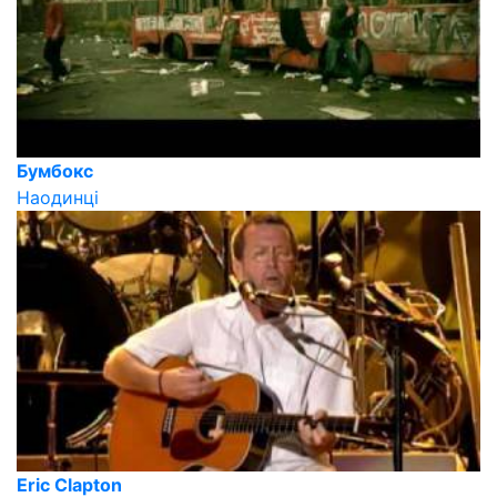
Бумбокс
Наодинці
Eric Clapton