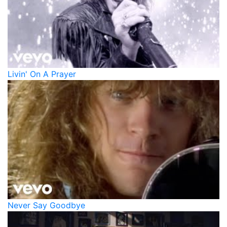
Livin' On A Prayer
Never Say Goodbye