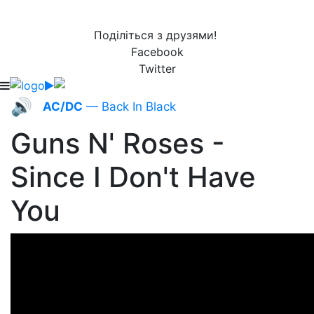
Поділіться з друзями!
Facebook
Twitter
🔊
AC/DC
— Back In Black
Guns N' Roses -
Since I Don't Have
You