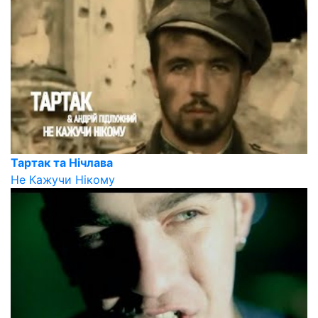
Тартак та Нічлава
Не Кажучи Нікому