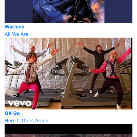
Warlock
All We Are
OK Go
Here It Goes Again