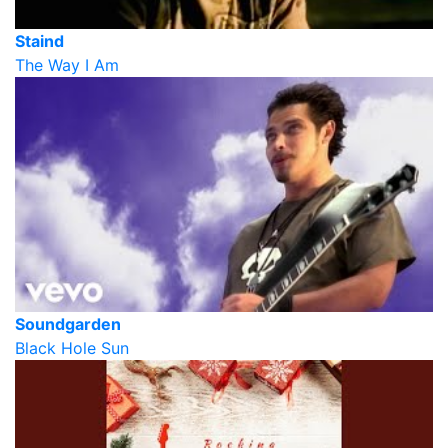
Staind
The Way I Am
Soundgarden
Black Hole Sun