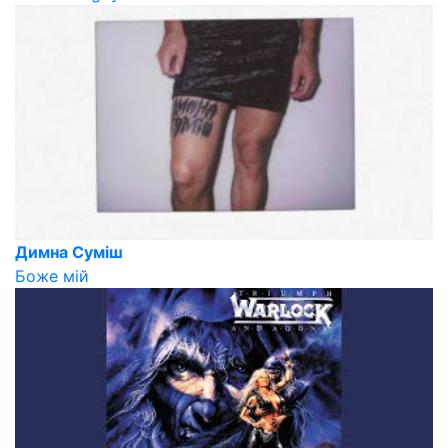
Димна Суміш
Боже мій