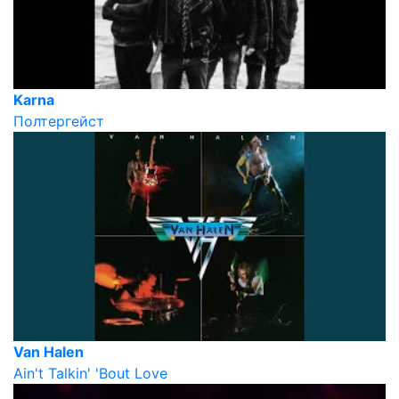
Karna
Полтергейст
Van Halen
Ain't Talkin' 'Bout Love