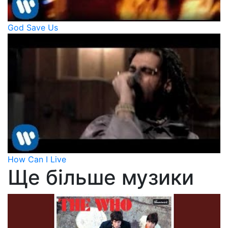
God Save Us
How Can I Live
Ще більше музики