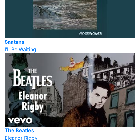
Santana
I'll Be Waiting
The Beatles
Eleanor Rigby