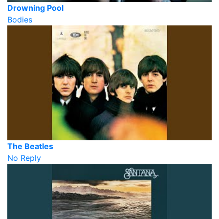
Drowning Pool
Bodies
The Beatles
No Reply