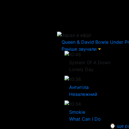
Зараз в ефірі
Queen & David Bowie
Under P
Раніше звучали
10:48
System Of A Down
Lonely Day
10:38
Антитіла
Незалежний
10:34
Smokie
What Can I Do
⌚ ще р