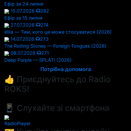
Ефір за 24 липня
15.07.2026
282
Ефір за 15 липня
27.07.2026
274
éllia — Тим, кого це може стосуватися (2026)
14.07.2026
273
The Rolling Stones — Foreign Tongues (2026)
08.07.2026
271
Deep Purple — SPLAT! (2026)
Потрібна допомога
👍 Приєднуйтесь до Radio
ROKS!
📱 Слухайте зі смартфона
RadioPlayer