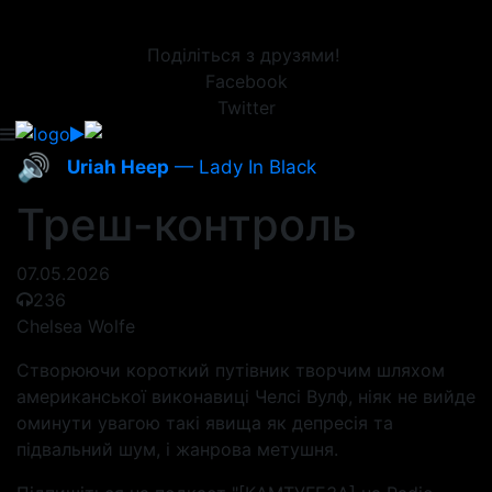
Поділіться з друзями!
Facebook
Twitter
🔊
Uriah Heep
— Lady In Black
Треш-контроль
07.05.2026
236
Chelsea Wolfe
Створюючи короткий путівник творчим шляхом
американської виконавиці Челсі Вулф, ніяк не вийде
оминути увагою такі явища як депресія та
підвальний шум, і жанрова метушня.