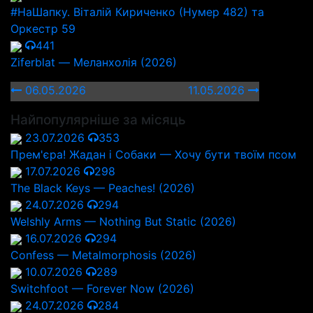
#НаШапку. Віталій Кириченко (Нумер 482) та
Оркестр 59
441
Ziferblat — Меланхолія (2026)
06.05.2026
11.05.2026
Найпопулярніше за місяць
23.07.2026
353
Прем'єра! Жадан і Собаки — Хочу бути твоїм псом
17.07.2026
298
The Black Keys — Peaches! (2026)
24.07.2026
294
Welshly Arms — Nothing But Static (2026)
16.07.2026
294
Confess — Metalmorphosis (2026)
10.07.2026
289
Switchfoot — Forever Now (2026)
24.07.2026
284