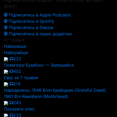
Підпишіться на подкаст "[КАМТУГЕЗА] на Radio
ROKS":
Підписатись в Apple Podcasts
Підписатись в Spotify
Підписатись в Deezer
Підписатись в інших додатках
07 травня
Найновіше
Найкрайще
223
Прем'єра! Бумбокс — Залишайся
402
Ефір за 7 травня
214
Народились: 1946 Білл Крейцман (Grateful Dead),
1961 Філ Кемпбелл (Motörhead).
243
Показати опис
233