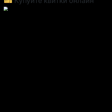
🎫 Купуйте квитки онлайн