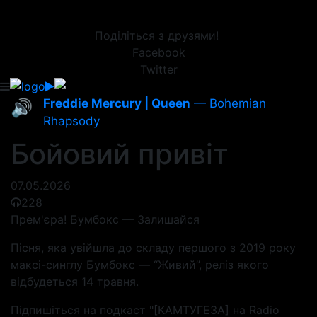
Поділіться з друзями!
Facebook
Twitter
Freddie Mercury | Queen
— Bohemian
🔊
Rhapsody
Бойовий привіт
07.05.2026
228
Прем'єра! Бумбокс — Залишайся
Пісня, яка увійшла до складу першого з 2019 року
максі-синглу Бумбокс — “Живий”, реліз якого
відбудеться 14 травня.
Підпишіться на подкаст "[КАМТУГЕЗА] на Radio