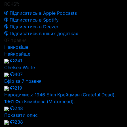
ROKS":
Підписатись в Apple Podcasts
Підписатись в Spotify
Підписатись в Deezer
Підписатись в інших додатках
07 травня
Найновіше
Найкрайще
241
Chelsea Wolfe
407
Ефір за 7 травня
219
Народились: 1946 Білл Крейцман (Grateful Dead),
1961 Філ Кемпбелл (Motörhead).
248
Показати опис
238