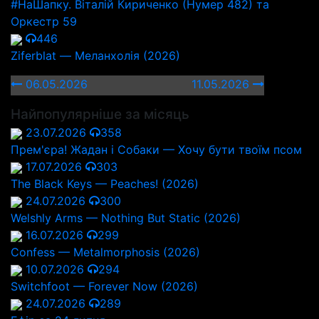
#НаШапку. Віталій Кириченко (Нумер 482) та
Оркестр 59
446
Ziferblat — Меланхолія (2026)
06.05.2026
11.05.2026
Найпопулярніше за місяць
23.07.2026
358
Прем'єра! Жадан і Собаки — Хочу бути твоїм псом
17.07.2026
303
The Black Keys — Peaches! (2026)
24.07.2026
300
Welshly Arms — Nothing But Static (2026)
16.07.2026
299
Confess — Metalmorphosis (2026)
10.07.2026
294
Switchfoot — Forever Now (2026)
24.07.2026
289