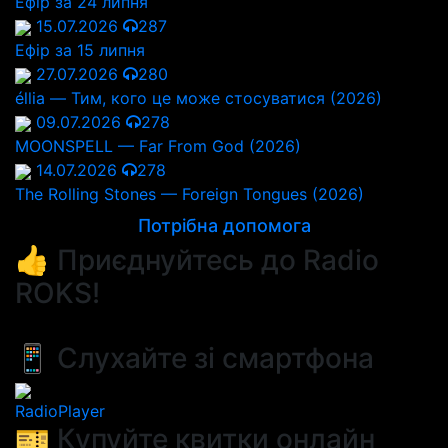
Ефір за 24 липня
15.07.2026
287
Ефір за 15 липня
27.07.2026
280
éllia — Тим, кого це може стосуватися (2026)
09.07.2026
278
MOONSPELL — Far From God (2026)
14.07.2026
278
The Rolling Stones — Foreign Tongues (2026)
Потрібна допомога
👍 Приєднуйтесь до Radio
ROKS!
📱 Слухайте зі смартфона
RadioPlayer
🎫 Купуйте квитки онлайн