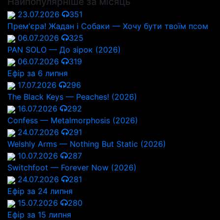
Найпопулярніше за місяць
23.07.2026
351
Прем'єра! Жадан і Собаки — Хочу бути твоїм псом
06.07.2026
325
PAN SOLO — До зірок (2026)
06.07.2026
319
Ефір за 6 липня
17.07.2026
296
The Black Keys — Peaches! (2026)
16.07.2026
292
Confess — Metalmorphosis (2026)
24.07.2026
291
Welshly Arms — Nothing But Static (2026)
10.07.2026
287
Switchfoot — Forever Now (2026)
24.07.2026
281
Ефір за 24 липня
15.07.2026
280
Ефір за 15 липня