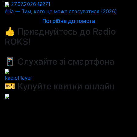
27.07.2026
271
éllia — Тим, кого це може стосуватися (2026)
Потрібна допомога
👍 Приєднуйтесь до Radio
ROKS!
📱 Слухайте зі смартфона
RadioPlayer
🎫 Купуйте квитки онлайн