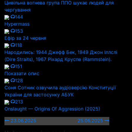
Цивільна вогнева група ППО шукає людей для
чергування
144
Hypermass
153
Ефір за 24 червня
118
Народились: 1944 Джефф Бек, 1949 Джон Іллслі
(Dire Straits), 1967 Ріхард Круспе (Rammstein).
151
Показати опис
128
Соня Сотник озвучила аудіоверсію Конституції
України для застосунку АБУК
213
Onslaught — Origins Of Aggression (2025)
23.06.2025
25.06.2025