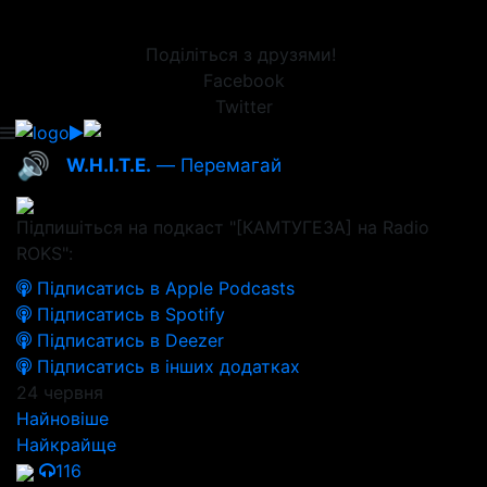
Поділіться з друзями!
Facebook
Twitter
🔊
W.H.I.T.E.
— Перемагай
Підпишіться на подкаст "[КАМТУГЕЗА] на Radio
ROKS":
Підписатись в Apple Podcasts
Підписатись в Spotify
Підписатись в Deezer
Підписатись в інших додатках
24 червня
Найновіше
Найкрайще
116