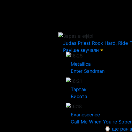
Зараз в ефірі
Judas Priest
Rock Hard, Ride F
Раніше звучали
16:25
Metallica
Enter Sandman
16:21
Тартак
Висота
16:18
Evanescence
Call Me When You're Sober
⌚ ще рані