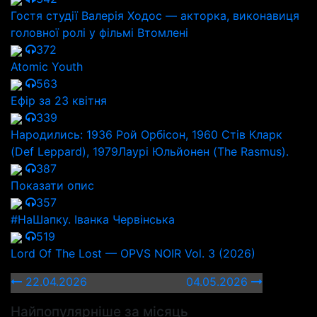
Гостя студії Валерія Ходос — акторка, виконавиця
головної ролі у фільмі Втомлені
372
Atomic Youth
563
Ефір за 23 квітня
339
Народились: 1936 Рой Орбісон, 1960 Стів Кларк
(Def Leppard), 1979Лаурі Юльйонен (The Rasmus).
387
Показати опис
357
#НаШапку. Іванка Червінська
519
Lord Of The Lost — OPVS NOIR Vol. 3 (2026)
22.04.2026
04.05.2026
Найпопулярніше за місяць