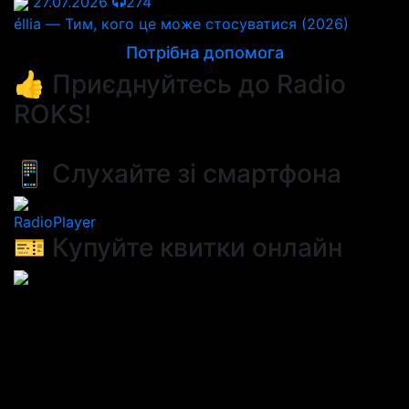
27.07.2026
274
éllia — Тим, кого це може стосуватися (2026)
Потрібна допомога
👍 Приєднуйтесь до Radio
ROKS!
📱 Слухайте зі смартфона
RadioPlayer
🎫 Купуйте квитки онлайн