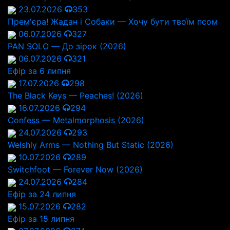
23.07.2026
353
Прем'єра! Жадан і Собаки — Хочу бути твоїм псом
06.07.2026
327
PAN SOLO — До зірок (2026)
06.07.2026
321
Ефір за 6 липня
17.07.2026
298
The Black Keys — Peaches! (2026)
16.07.2026
294
Confess — Metalmorphosis (2026)
24.07.2026
293
Welshly Arms — Nothing But Static (2026)
10.07.2026
289
Switchfoot — Forever Now (2026)
24.07.2026
284
Ефір за 24 липня
15.07.2026
282
Ефір за 15 липня