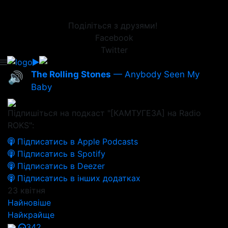
Поділіться з друзями!
Facebook
Twitter
The Rolling Stones
— Anybody Seen My
🔊
Baby
Підпишіться на подкаст "[КАМТУГЕЗА] на Radio
ROKS":
Підписатись в Apple Podcasts
Підписатись в Spotify
Підписатись в Deezer
Підписатись в інших додатках
23 квітня
Найновіше
Найкрайще
342