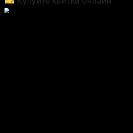
🎫 Купуйте квитки онлайн