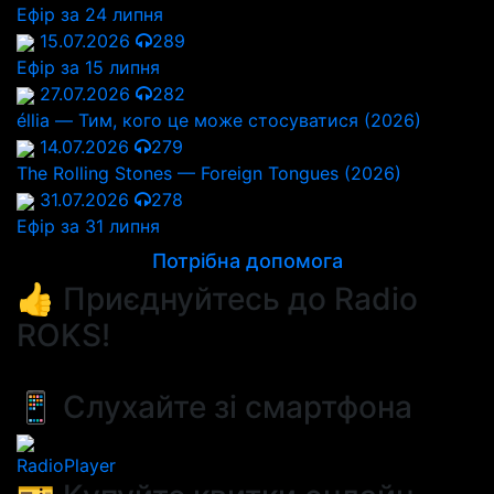
Ефір за 24 липня
15.07.2026
289
Ефір за 15 липня
27.07.2026
282
éllia — Тим, кого це може стосуватися (2026)
14.07.2026
279
The Rolling Stones — Foreign Tongues (2026)
31.07.2026
278
Ефір за 31 липня
Потрібна допомога
👍 Приєднуйтесь до Radio
ROKS!
📱 Слухайте зі смартфона
RadioPlayer