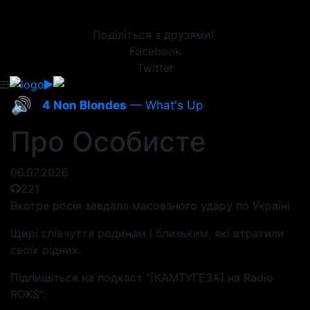
Поділіться з друзями!
Facebook
Twitter
🔊
4 Non Blondes
— What's Up
Про Особисте
06.07.2026
221
Вкотре росія завдала масованого удару по Україні
Щирі співчуття родинам і близьким, які втратили
своїх рідних.
Підпишіться на подкаст "[КАМТУГЕЗА] на Radio
ROKS":