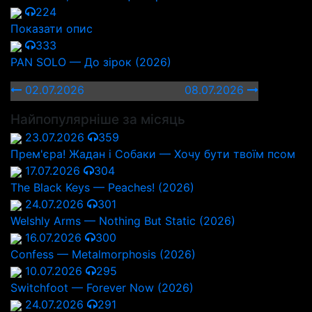
224
Показати опис
333
PAN SOLO — До зірок (2026)
02.07.2026
08.07.2026
Найпопулярніше за місяць
23.07.2026
359
Прем'єра! Жадан і Собаки — Хочу бути твоїм псом
17.07.2026
304
The Black Keys — Peaches! (2026)
24.07.2026
301
Welshly Arms — Nothing But Static (2026)
16.07.2026
300
Confess — Metalmorphosis (2026)
10.07.2026
295
Switchfoot — Forever Now (2026)
24.07.2026
291