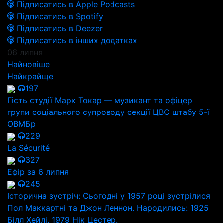
Підписатись в Apple Podcasts
Підписатись в Spotify
Підписатись в Deezer
Підписатись в інших додатках
06 липня
Найновіше
Найкрайще
197
Гість студії Марк Токар — музикант та офіцер
групи соціального супроводу секції ЦВС штабу 5-ї
ОВМБр
229
La Sécurité
327
Ефір за 6 липня
245
Історична зустріч: Сьогодні у 1957 році зустрілися
Пол Маккартні та Джон Леннон. Народились: 1925
Білл Хейлі, 1979 Нік Цестер.