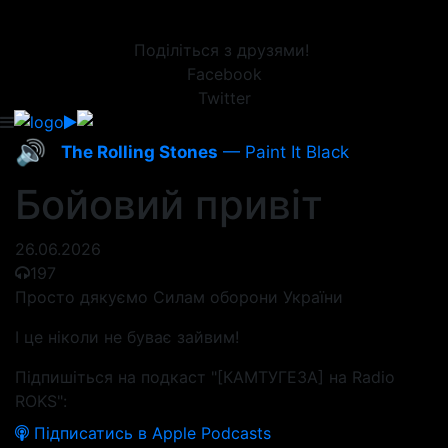
Поділіться з друзями!
Facebook
Twitter
🔊
The Rolling Stones
— Paint It Black
Бойовий привіт
26.06.2026
197
Просто дякуємо Силам оборони України
І це ніколи не буває зайвим!
Підпишіться на подкаст "[КАМТУГЕЗА] на Radio
ROKS":
Підписатись в Apple Podcasts