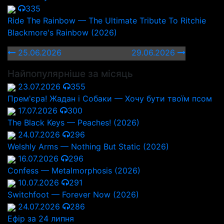
335
Ride The Rainbow — The Ultimate Tribute To Ritchie
Blackmore's Rainbow (2026)
25.06.2026
29.06.2026
Найпопулярніше за місяць
23.07.2026
355
Прем'єра! Жадан і Собаки — Хочу бути твоїм псом
17.07.2026
300
The Black Keys — Peaches! (2026)
24.07.2026
296
Welshly Arms — Nothing But Static (2026)
16.07.2026
296
Confess — Metalmorphosis (2026)
10.07.2026
291
Switchfoot — Forever Now (2026)
24.07.2026
286
Ефір за 24 липня