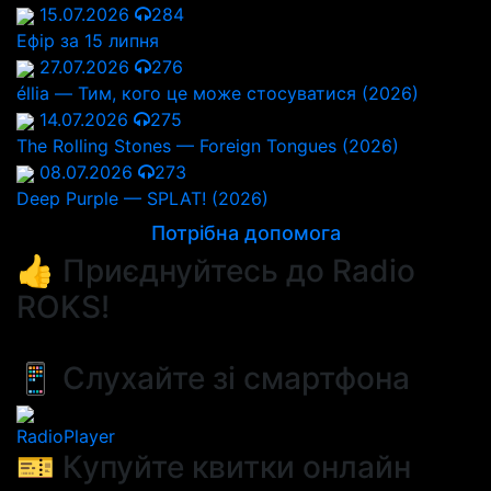
15.07.2026
284
Ефір за 15 липня
27.07.2026
276
éllia — Тим, кого це може стосуватися (2026)
14.07.2026
275
The Rolling Stones — Foreign Tongues (2026)
08.07.2026
273
Deep Purple — SPLAT! (2026)
Потрібна допомога
👍 Приєднуйтесь до Radio
ROKS!
📱 Слухайте зі смартфона
RadioPlayer
🎫 Купуйте квитки онлайн