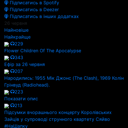
Підписатись в Spotify
Підписатись в Deezer
Підписатись в інших додатках
26 червня
Найновіше
Найкрайще
229
Flower Children Of The Apocalypse
343
Ефір за 26 червня
207
Народились: 1955 Мік Джонс (The Clash), 1969 Колін
Грінвуд (Radiohead).
223
Показати опис
213
Підсумки вчорашнього концерту Королівських
Зайців у супроводі струнного квартету Сяйво
#НаШапку