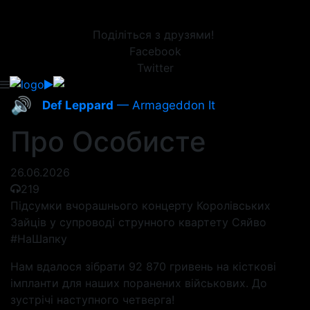
Поділіться з друзями!
Facebook
Twitter
🔊
Def Leppard
— Armageddon It
Про Особисте
26.06.2026
219
Підсумки вчорашнього концерту Королівських
Зайців у супроводі струнного квартету Сяйво
#НаШапку
Нам вдалося зібрати 92 870 гривень на кісткові
імпланти для наших поранених військових. До
зустрічі наступного четверга!