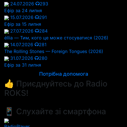
24.07.2026
293
Ефір за 24 липня
15.07.2026
291
Ефір за 15 липня
27.07.2026
284
éllia — Тим, кого це може стосуватися (2026)
14.07.2026
281
The Rolling Stones — Foreign Tongues (2026)
31.07.2026
280
Ефір за 31 липня
Потрібна допомога
👍 Приєднуйтесь до Radio
ROKS!
📱 Слухайте зі смартфона
RadioPlayer