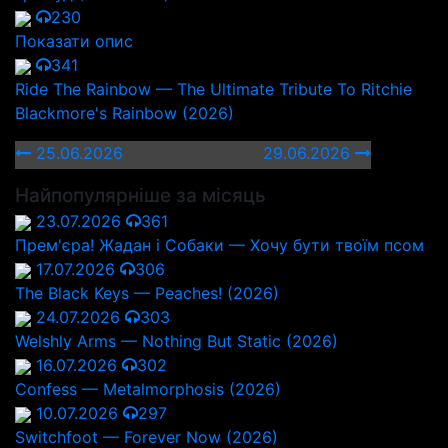
230
Показати опис
341
Ride The Rainbow — The Ultimate Tribute To Ritchie
Blackmore's Rainbow (2026)
25.06.2026
29.06.2026
Найпопулярніше за місяць
23.07.2026
361
Прем'єра! Жадан і Собаки — Хочу бути твоїм псом
17.07.2026
306
The Black Keys — Peaches! (2026)
24.07.2026
303
Welshly Arms — Nothing But Static (2026)
16.07.2026
302
Confess — Metalmorphosis (2026)
10.07.2026
297
Switchfoot — Forever Now (2026)