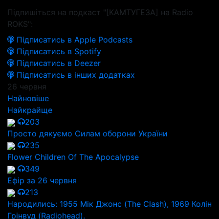
Підпишіться на подкаст "[КАМТУГЕЗА] на Radio
ROKS":
Підписатись в Apple Podcasts
Підписатись в Spotify
Підписатись в Deezer
Підписатись в інших додатках
26 червня
Найновіше
Найкрайще
203
Просто дякуємо Силам оборони України
235
Flower Children Of The Apocalypse
349
Ефір за 26 червня
213
Народились: 1955 Мік Джонс (The Clash), 1969 Колін
Грінвуд (Radiohead).