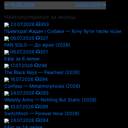
19.06.2026
24.06.2026
Найпопулярніше за місяць
23.07.2026
353
Прем'єра! Жадан і Собаки — Хочу бути твоїм псом
06.07.2026
327
PAN SOLO — До зірок (2026)
06.07.2026
321
Ефір за 6 липня
17.07.2026
298
The Black Keys — Peaches! (2026)
16.07.2026
294
Confess — Metalmorphosis (2026)
24.07.2026
293
Welshly Arms — Nothing But Static (2026)
10.07.2026
289
Switchfoot — Forever Now (2026)
24.07.2026
284
Ефір за 24 липня