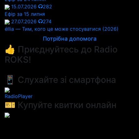
15.07.2026
282
Ефір за 15 липня
27.07.2026
274
éllia — Тим, кого це може стосуватися (2026)
Потрібна допомога
👍 Приєднуйтесь до Radio
ROKS!
📱 Слухайте зі смартфона
RadioPlayer
🎫 Купуйте квитки онлайн