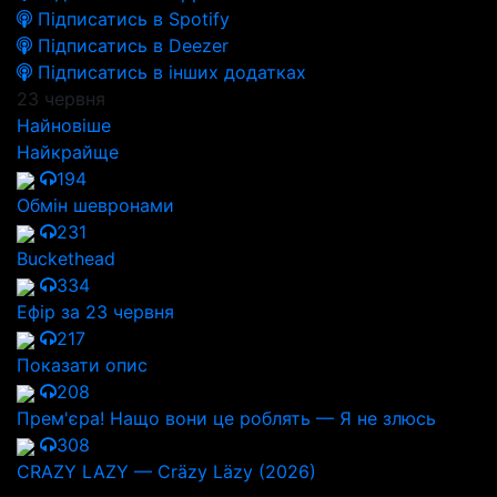
Підписатись в Spotify
Підписатись в Deezer
Підписатись в інших додатках
23 червня
Найновіше
Найкрайще
194
Обмін шевронами
231
Buckethead
334
Ефір за 23 червня
217
Показати опис
208
Прем'єра! Нащо вони це роблять — Я не злюсь
308
CRAZY LAZY — Cräzy Läzy (2026)