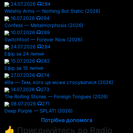
24.07.2026
294
Welshly Arms — Nothing But Static (2026)
16.07.2026
294
Confess — Metalmorphosis (2026)
10.07.2026
289
Switchfoot — Forever Now (2026)
24.07.2026
284
Ефір за 24 липня
15.07.2026
282
Ефір за 15 липня
27.07.2026
274
éllia — Тим, кого це може стосуватися (2026)
14.07.2026
273
The Rolling Stones — Foreign Tongues (2026)
08.07.2026
271
Deep Purple — SPLAT! (2026)
Потрібна допомога
👍 Приєднуйтесь до Radio