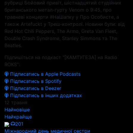
рубриці Бойовий привіт, шістнадцятий студійник
британського метал-гурту Venom о 9:45, про
травневі концерти #НаШапку у Про Особисте, а
також Artefuckt у Треш-контролі. Новини були: від
Red Hot Chili Peppers, The Armo, Greta Van Fleet,
Double Crash Syndrome, Stanley Simmons та The
Beatles.
Підпишіться на подкаст "[КАМТУГЕЗА] на Radio
ROKS":
Підписатись в Apple Podcasts
Підписатись в Spotify
Підписатись в Deezer
Підписатись в інших додатках
12 травня
Найновіше
Найкрайще
201
Міжнародний день медичної сестри