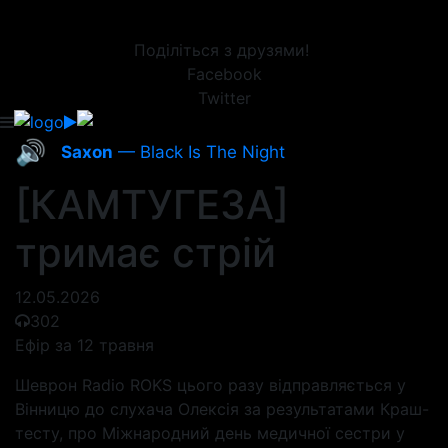
Поділіться з друзями!
Facebook
Twitter
🔊
Saxon
— Black Is The Night
[КАМТУГЕЗА]
тримає стрій
12.05.2026
302
Ефір за 12 травня
Шеврон Radio ROKS цього разу відправляється у
Вінницю до слухача Олексія за результатами Краш-
тесту, про Міжнародний день медичної сестри у