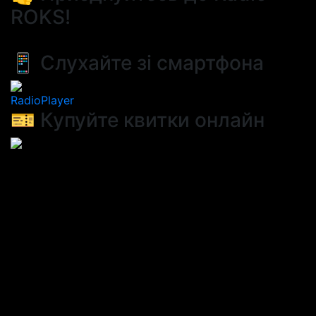
ROKS!
📱 Слухайте зі смартфона
RadioPlayer
🎫 Купуйте квитки онлайн