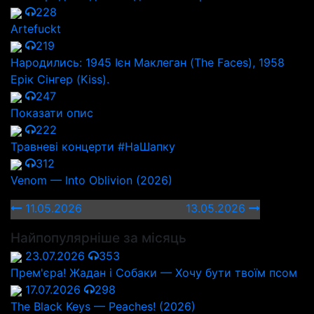
228
Artefuckt
219
Народились: 1945 Ієн Маклеган (The Faces), 1958
Ерік Сінгер (Kiss).
247
Показати опис
222
Травневі концерти #НаШапку
312
Venom — Into Oblivion (2026)
11.05.2026
13.05.2026
Найпопулярніше за місяць
23.07.2026
353
Прем'єра! Жадан і Собаки — Хочу бути твоїм псом
17.07.2026
298
The Black Keys — Peaches! (2026)