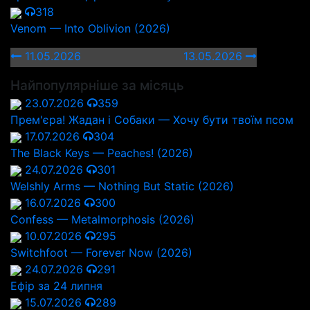
318
Venom — Into Oblivion (2026)
11.05.2026
13.05.2026
Найпопулярніше за місяць
23.07.2026
359
Прем'єра! Жадан і Собаки — Хочу бути твоїм псом
17.07.2026
304
The Black Keys — Peaches! (2026)
24.07.2026
301
Welshly Arms — Nothing But Static (2026)
16.07.2026
300
Confess — Metalmorphosis (2026)
10.07.2026
295
Switchfoot — Forever Now (2026)
24.07.2026
291
Ефір за 24 липня
15.07.2026
289