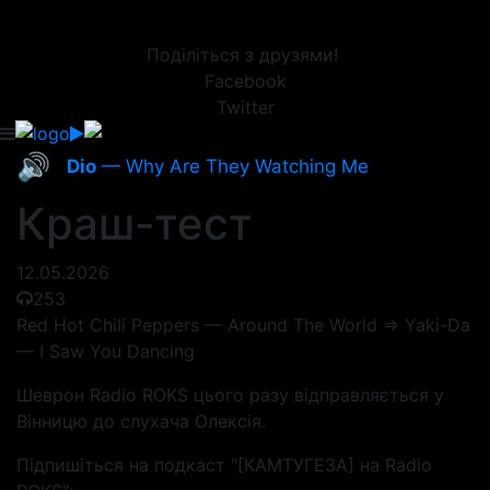
Поділіться з друзями!
Facebook
Twitter
🔊
Dio
— Why Are They Watching Me
Краш-тест
12.05.2026
253
Red Hot Chili Peppers — Around The World => Yaki-Da
— I Saw You Dancing
Шеврон Radio ROKS цього разу відправляється у
Вінницю до слухача Олексія.
Підпишіться на подкаст "[КАМТУГЕЗА] на Radio