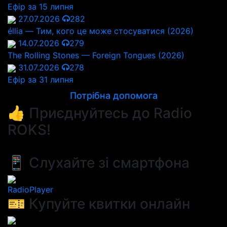
Ефір за 15 липня
27.07.2026
282
éllia — Тим, кого це може стосуватися (2026)
14.07.2026
279
The Rolling Stones — Foreign Tongues (2026)
31.07.2026
278
Ефір за 31 липня
Потрібна допомога
👍 Приєднуйтесь до Radio
ROKS!
📱 Слухайте зі смартфона
RadioPlayer
🎫 Купуйте квитки онлайн