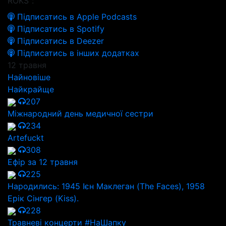
ROKS":
Підписатись в Apple Podcasts
Підписатись в Spotify
Підписатись в Deezer
Підписатись в інших додатках
12 травня
Найновіше
Найкрайще
207
Міжнародний день медичної сестри
234
Artefuckt
308
Ефір за 12 травня
225
Народились: 1945 Ієн Маклеган (The Faces), 1958
Ерік Сінгер (Kiss).
228
Травневі концерти #НаШапку