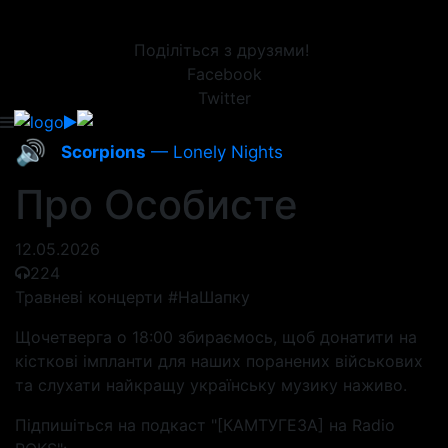
Поділіться з друзями!
Facebook
Twitter
🔊
Scorpions
— Lonely Nights
Про Особисте
12.05.2026
224
Травневі концерти #НаШапку
Щочетверга о 18:00 збираємось, щоб донатити на
кісткові імпланти для наших поранених військових
та слухати найкращу українську музику наживо.
Підпишіться на подкаст "[КАМТУГЕЗА] на Radio