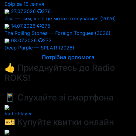
Ефір за 15 липня
27.07.2026
276
éllia — Тим, кого це може стосуватися (2026)
14.07.2026
275
The Rolling Stones — Foreign Tongues (2026)
08.07.2026
273
Deep Purple — SPLAT! (2026)
Потрібна допомога
👍 Приєднуйтесь до Radio
ROKS!
📱 Слухайте зі смартфона
RadioPlayer
🎫 Купуйте квитки онлайн