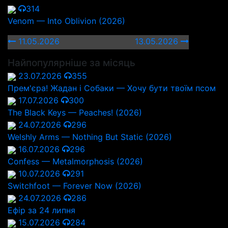
314
Venom — Into Oblivion (2026)
11.05.2026
13.05.2026
Найпопулярніше за місяць
23.07.2026
355
Прем'єра! Жадан і Собаки — Хочу бути твоїм псом
17.07.2026
300
The Black Keys — Peaches! (2026)
24.07.2026
296
Welshly Arms — Nothing But Static (2026)
16.07.2026
296
Confess — Metalmorphosis (2026)
10.07.2026
291
Switchfoot — Forever Now (2026)
24.07.2026
286
Ефір за 24 липня
15.07.2026
284