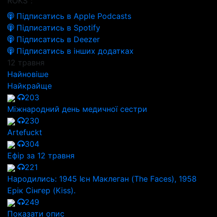
ROKS":
Підписатись в Apple Podcasts
Підписатись в Spotify
Підписатись в Deezer
Підписатись в інших додатках
12 травня
Найновіше
Найкрайще
203
Міжнародний день медичної сестри
230
Artefuckt
304
Ефір за 12 травня
221
Народились: 1945 Ієн Маклеган (The Faces), 1958
Ерік Сінгер (Kiss).
249
Показати опис