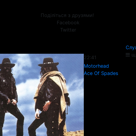
Поділіться з друзями!
Facebook
Twitter
Слу
ще
22:41
Motorhead
Ace Of Spades