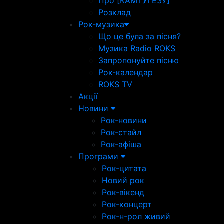
Про [КАМТУГЕЗУ]
Розклад
Рок-музика
Що це була за пісня?
Музика Radio ROKS
Запропонуйте пісню
Рок-календар
ROKS TV
Акції
Новини
Рок-новини
Рок-стайл
Рок-афіша
Програми
Рок-цитата
Новий рок
Рок-вікенд
Рок-концерт
Рок-н-рол живий