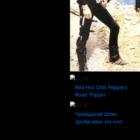
22:38
Red Hot Chili Peppers
Road Trippin'
22:35
Чумацький Шлях
Зроби мені хіп-хоп