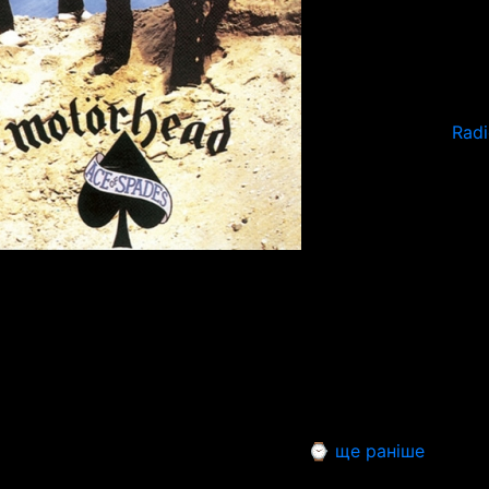
Rad
⌚ ще раніше