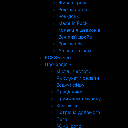
Жива версія
Рок-персона
Рок-день
Made in Rock
Колекція шевронів
Вечірній драйв
Рок-версія
Архів програм
ROKS-відео
Про радіо
Міста і частоти
Як слухати онлайн
Ведучі ефіру
Працівники
Приймаємо музику
Контакти
Потрібна допомога
Лого
ROKS-фото