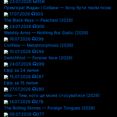
23.07.2026
358
Прем'єра! Жадан і Собаки — Хочу бути твоїм псом
17.07.2026
303
The Black Keys — Peaches! (2026)
24.07.2026
300
Welshly Arms — Nothing But Static (2026)
16.07.2026
299
Confess — Metalmorphosis (2026)
10.07.2026
294
Switchfoot — Forever Now (2026)
24.07.2026
289
Ефір за 24 липня
15.07.2026
287
Ефір за 15 липня
27.07.2026
280
éllia — Тим, кого це може стосуватися (2026)
14.07.2026
278
The Rolling Stones — Foreign Tongues (2026)
09.07.2026
277