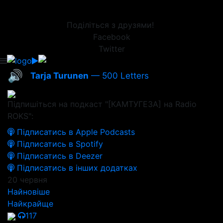
Поділіться з друзями!
Facebook
Twitter
🔊
Tarja Turunen
— 500 Letters
Підпишіться на подкаст "[КАМТУГЕЗА] на Radio
ROKS":
Підписатись в Apple Podcasts
Підписатись в Spotify
Підписатись в Deezer
Підписатись в інших додатках
20 червня
Найновіше
Найкрайще
117