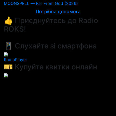
MOONSPELL — Far From God (2026)
Потрібна допомога
👍 Приєднуйтесь до Radio
ROKS!
📱 Слухайте зі смартфона
RadioPlayer
🎫 Купуйте квитки онлайн