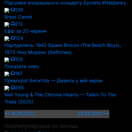
Підсумки вчорашнього концерту Epolets #НаШапку
139
Brass Camel
212
Ефір за 20 червня
124
Народились: 1942 Браян Вілсон (The Beach Boys),
1973 Чіно Морено (Deftones).
155
Показати опис
167
Прем'єра! Антитіла — Дивись у мій екран
285
Neil Young & The Chrome Hearts — Talkin To The
Trees (2025)
19.06.2025
23.06.2025
Найпопулярніше за місяць