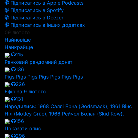
Підписатись в Apple Podcasts
Підписатись в Spotify
Підписатись в Deezer
Підписатись в інших додатках
09 лютого
Найновіше
Найкрайще
115
Ранковий рандомний донат
136
Pigs Pigs Pigs Pigs Pigs Pigs Pigs
226
Ефір за 9 лютого
131
Народились: 1968 Саллі Ерна (Godsmack), 1961 Вінс
Ніл (Mötley Crüe), 1966 Рейчел Болан (Skid Row).
156
Показати опис
296