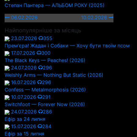
Степан Пантера — АЛЬБОМ РОКУ (2025)
06.02.2026
10.02.2026
Найпопулярніше за місяць
23.07.2026
355
Прем'єра! Жадан і Собаки — Хочу бути твоїм псом
17.07.2026
300
The Black Keys — Peaches! (2026)
24.07.2026
296
Welshly Arms — Nothing But Static (2026)
16.07.2026
296
Confess — Metalmorphosis (2026)
10.07.2026
291
Switchfoot — Forever Now (2026)
24.07.2026
286
Ефір за 24 липня
15.07.2026
284
Ефір за 15 липня