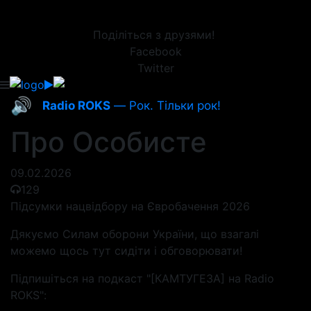
Поділіться з друзями!
Facebook
Twitter
🔊
Radio ROKS
— Рок. Тільки рок!
Про Особисте
09.02.2026
129
Підсумки нацвідбору на Євробачення 2026
Дякуємо Силам оборони України, що взагалі
можемо щось тут сидіти і обговорювати!
Підпишіться на подкаст "[КАМТУГЕЗА] на Radio
ROKS":