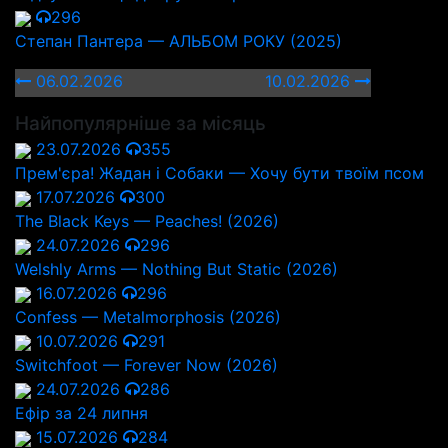
296
Степан Пантера — АЛЬБОМ РОКУ (2025)
06.02.2026
10.02.2026
Найпопулярніше за місяць
23.07.2026
355
Прем'єра! Жадан і Собаки — Хочу бути твоїм псом
17.07.2026
300
The Black Keys — Peaches! (2026)
24.07.2026
296
Welshly Arms — Nothing But Static (2026)
16.07.2026
296
Confess — Metalmorphosis (2026)
10.07.2026
291
Switchfoot — Forever Now (2026)
24.07.2026
286
Ефір за 24 липня
15.07.2026
284