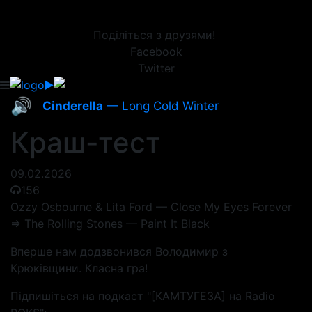
Поділіться з друзями!
Facebook
Twitter
🔊
Cinderella
— Long Cold Winter
Краш-тест
09.02.2026
156
Ozzy Osbourne & Lita Ford — Close My Eyes Forever
=> The Rolling Stones — Paint It Black
Вперше нам додзвонився Володимир з
Крюківщини. Класна гра!
Підпишіться на подкаст "[КАМТУГЕЗА] на Radio