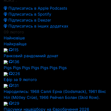
ROKS":
Підписатись в Apple Podcasts
Підписатись в Spotify
Підписатись в Deezer
Підписатись в інших додатках
09 лютого
Найновіше
Найкрайще
115
Ранковий рандомний донат
136
Pigs Pigs Pigs Pigs Pigs Pigs Pigs
226
Ефір за 9 лютого
131
Народились: 1968 Саллі Ерна (Godsmack), 1961 Вінс
Ніл (Mötley Crüe), 1966 Рейчел Болан (Skid Row).
129
Підсумки нацвідбору на Євробачення 2026