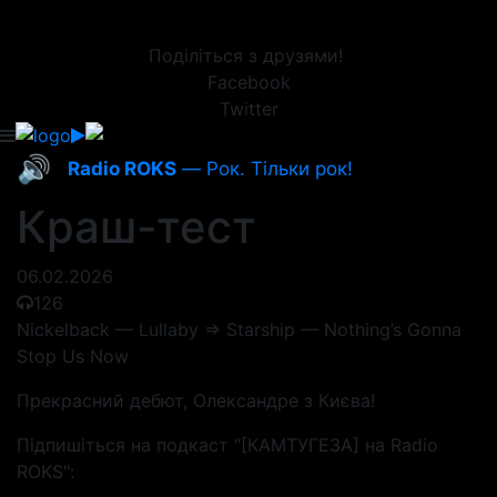
Поділіться з друзями!
Facebook
Twitter
🔊
Radio ROKS
— Рок. Тільки рок!
Краш-тест
06.02.2026
126
Nickelback — Lullaby => Starship — Nothing’s Gonna
Stop Us Now
Прекрасний дебют, Олександре з Києва!
Підпишіться на подкаст "[КАМТУГЕЗА] на Radio
ROKS":