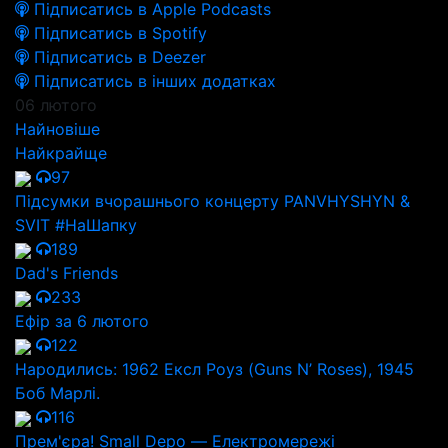
Підписатись в Apple Podcasts
Підписатись в Spotify
Підписатись в Deezer
Підписатись в інших додатках
06 лютого
Найновіше
Найкрайще
97
Підсумки вчорашнього концерту PANVHYSHYN &
SVIT #НаШапку
189
Dad's Friends
233
Ефір за 6 лютого
122
Народились: 1962 Ексл Роуз (Guns N’ Roses), 1945
Боб Марлі.
116
Прем'єра! Small Depo — Електромережі