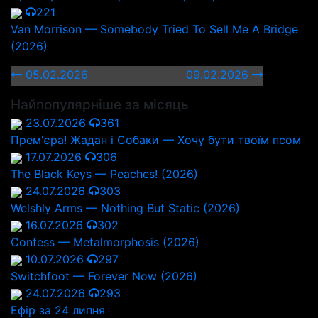
221
Van Morrison — Somebody Tried To Sell Me A Bridge
(2026)
05.02.2026
09.02.2026
Найпопулярніше за місяць
23.07.2026
361
Прем'єра! Жадан і Собаки — Хочу бути твоїм псом
17.07.2026
306
The Black Keys — Peaches! (2026)
24.07.2026
303
Welshly Arms — Nothing But Static (2026)
16.07.2026
302
Confess — Metalmorphosis (2026)
10.07.2026
297
Switchfoot — Forever Now (2026)
24.07.2026
293
Ефір за 24 липня