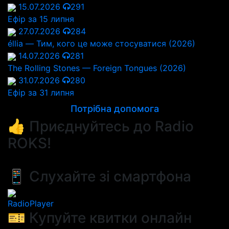
15.07.2026
291
Ефір за 15 липня
27.07.2026
284
éllia — Тим, кого це може стосуватися (2026)
14.07.2026
281
The Rolling Stones — Foreign Tongues (2026)
31.07.2026
280
Ефір за 31 липня
Потрібна допомога
👍 Приєднуйтесь до Radio
ROKS!
📱 Слухайте зі смартфона
RadioPlayer
🎫 Купуйте квитки онлайн