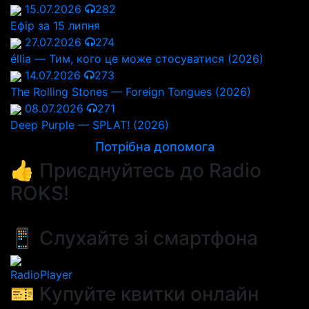
15.07.2026
282
Ефір за 15 липня
27.07.2026
274
éllia — Тим, кого це може стосуватися (2026)
14.07.2026
273
The Rolling Stones — Foreign Tongues (2026)
08.07.2026
271
Deep Purple — SPLAT! (2026)
Потрібна допомога
👍 Приєднуйтесь до Radio
ROKS!
📱 Слухайте зі смартфона
RadioPlayer
🎫 Купуйте квитки онлайн