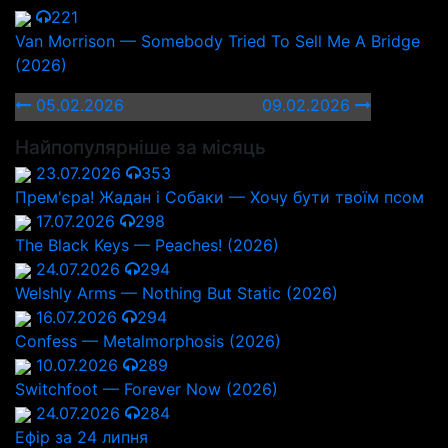
221
Van Morrison — Somebody Tried To Sell Me A Bridge
(2026)
05.02.2026
09.02.2026
Найпопулярніше за місяць
23.07.2026
353
Прем'єра! Жадан і Собаки — Хочу бути твоїм псом
17.07.2026
298
The Black Keys — Peaches! (2026)
24.07.2026
294
Welshly Arms — Nothing But Static (2026)
16.07.2026
294
Confess — Metalmorphosis (2026)
10.07.2026
289
Switchfoot — Forever Now (2026)
24.07.2026
284
Ефір за 24 липня