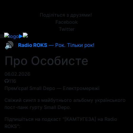
Поділіться з друзями!
Facebook
Twitter
🔊
Radio ROKS
— Рок. Тільки рок!
Про Особисте
06.02.2026
116
Прем'єра! Small Depo — Електромережі
Свіжий сингл з майбутнього альбому українського
пост-панк гурту Small Depo.
Підпишіться на подкаст "[КАМТУГЕЗА] на Radio
ROKS":