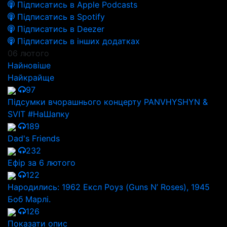
Підписатись в Apple Podcasts
Підписатись в Spotify
Підписатись в Deezer
Підписатись в інших додатках
06 лютого
Найновіше
Найкрайще
97
Підсумки вчорашнього концерту PANVHYSHYN &
SVIT #НаШапку
189
Dad's Friends
232
Ефір за 6 лютого
122
Народились: 1962 Ексл Роуз (Guns N’ Roses), 1945
Боб Марлі.
126
Показати опис