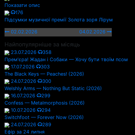
Показати опис
176
Підсумки музичної премії Золота зоря Лірум
02.02.2026
04.02.2026
Найпопулярніше за місяць
23.07.2026
358
Прем'єра! Жадан і Собаки — Хочу бути твоїм псом
17.07.2026
303
The Black Keys — Peaches! (2026)
24.07.2026
300
Welshly Arms — Nothing But Static (2026)
16.07.2026
299
Confess — Metalmorphosis (2026)
10.07.2026
294
Switchfoot — Forever Now (2026)
24.07.2026
289
Ефір за 24 липня