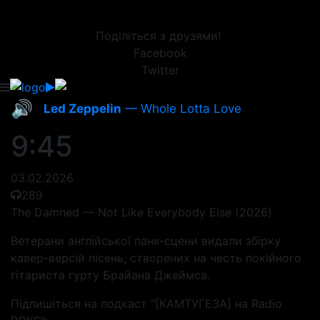
Поділіться з друзями!
Facebook
Twitter
🔊
Led Zeppelin
— Whole Lotta Love
9:45
03.02.2026
289
The Damned — Not Like Everybody Else (2026)
Ветерани англійської панк-сцени видали збірку
кавер-версій пісень, створених на честь покійного
гітариста гурту Брайана Джеймса.
Підпишіться на подкаст "[КАМТУГЕЗА] на Radio