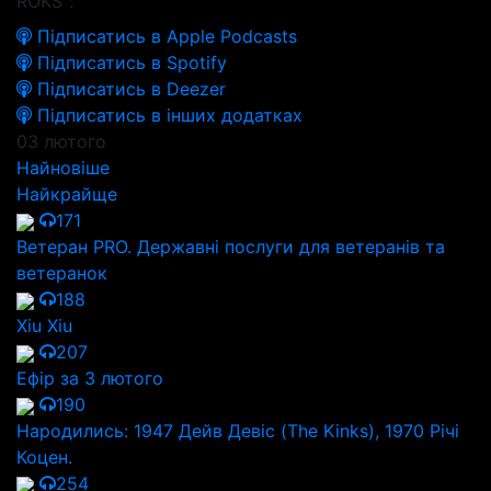
ROKS":
Підписатись в Apple Podcasts
Підписатись в Spotify
Підписатись в Deezer
Підписатись в інших додатках
03 лютого
Найновіше
Найкрайще
171
Ветеран PRO. Державні послуги для ветеранів та
ветеранок
188
Xiu Xiu
207
Ефір за 3 лютого
190
Народились: 1947 Дейв Девіс (The Kinks), 1970 Річі
Коцен.
254