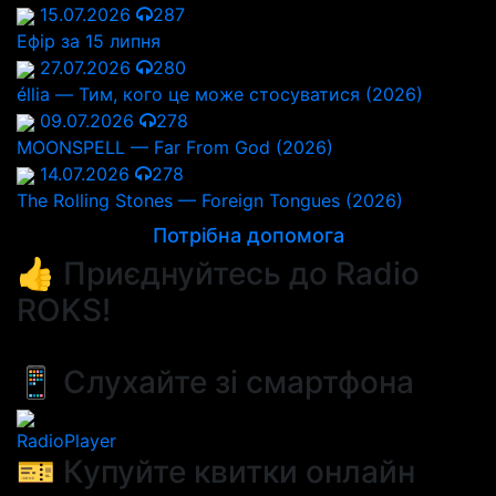
15.07.2026
287
Ефір за 15 липня
27.07.2026
280
éllia — Тим, кого це може стосуватися (2026)
09.07.2026
278
MOONSPELL — Far From God (2026)
14.07.2026
278
The Rolling Stones — Foreign Tongues (2026)
Потрібна допомога
👍 Приєднуйтесь до Radio
ROKS!
📱 Слухайте зі смартфона
RadioPlayer
🎫 Купуйте квитки онлайн