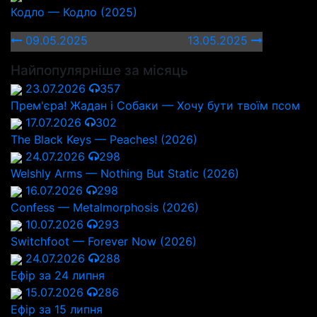
Кодло — Кодло (2025)
09.05.2025
13.05.2025
Найпопулярніше за місяць
23.07.2026
357
Прем'єра! Жадан і Собаки — Хочу бути твоїм псом
17.07.2026
302
The Black Keys — Peaches! (2026)
24.07.2026
298
Welshly Arms — Nothing But Static (2026)
16.07.2026
298
Confess — Metalmorphosis (2026)
10.07.2026
293
Switchfoot — Forever Now (2026)
24.07.2026
288
Ефір за 24 липня
15.07.2026
286
Ефір за 15 липня