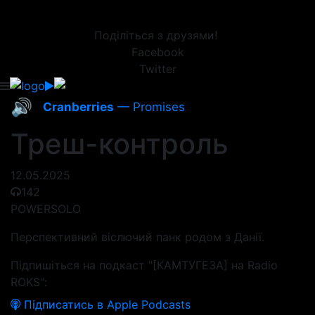
Поділіться з друзями!
Facebook
Twitter
🔊
Cranberries
— Promises
Треш-контроль
12.05.2025
142
POWERSOLO
Перспективний віслючий панк родом з Данії.
Підпишіться на подкаст "[КАМТУГЕЗА] на Radio
ROKS":
Підписатись в Apple Podcasts