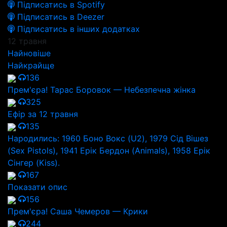
Підписатись в Spotify
Підписатись в Deezer
Підписатись в інших додатках
12 травня
Найновіше
Найкрайще
136
Прем'єра! Тарас Боровок — Небезпечна жінка
325
Ефір за 12 травня
135
Народились: 1960 Боно Вокс (U2), 1979 Сід Вішез
(Sex Pistols), 1941 Ерік Бердон (Animals), 1958 Ерік
Сінгер (Kiss).
167
Показати опис
156
Прем'єра! Саша Чемеров — Крики
244