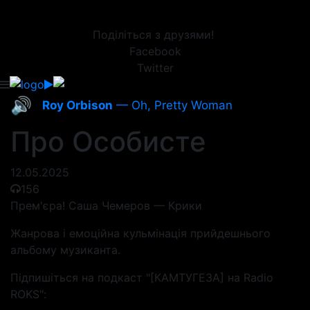
Поділіться з друзями!
Facebook
Twitter
🔊
Roy Orbison
— Oh, Pretty Woman
Про Особисте
12.05.2025
156
Прем'єра! Саша Чемеров — Крики
Жанрова і емоційна кульмінація прийдешнього
альбому музиканта.
Підпишіться на подкаст "[КАМТУГЕЗА] на Radio
ROKS":