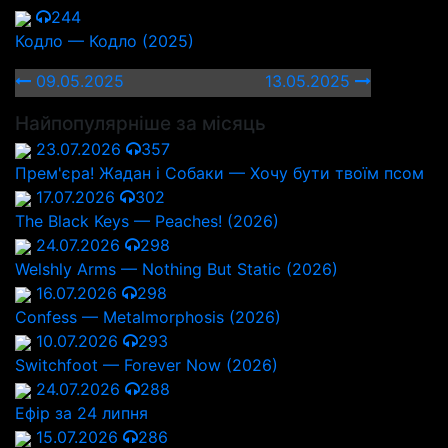
244
Кодло — Кодло (2025)
09.05.2025
13.05.2025
Найпопулярніше за місяць
23.07.2026
357
Прем'єра! Жадан і Собаки — Хочу бути твоїм псом
17.07.2026
302
The Black Keys — Peaches! (2026)
24.07.2026
298
Welshly Arms — Nothing But Static (2026)
16.07.2026
298
Confess — Metalmorphosis (2026)
10.07.2026
293
Switchfoot — Forever Now (2026)
24.07.2026
288
Ефір за 24 липня
15.07.2026
286