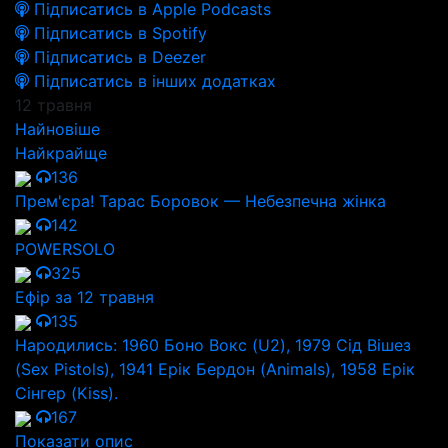
Підписатись в Apple Podcasts
Підписатись в Spotify
Підписатись в Deezer
Підписатись в інших додатках
12 травня
Найновіше
Найкрайще
136
Прем'єра! Тарас Боровок — Небезпечна жінка
142
POWERSOLO
325
Ефір за 12 травня
135
Народились: 1960 Боно Вокс (U2), 1979 Сід Вішез
(Sex Pistols), 1941 Ерік Бердон (Animals), 1958 Ерік
Сінгер (Kiss).
167
Показати опис