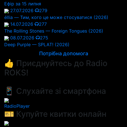
Ефір за 15 липня
27.07.2026
279
éllia — Тим, кого це може стосуватися (2026)
14.07.2026
277
The Rolling Stones — Foreign Tongues (2026)
08.07.2026
275
Deep Purple — SPLAT! (2026)
Потрібна допомога
👍 Приєднуйтесь до Radio
ROKS!
📱 Слухайте зі смартфона
RadioPlayer
🎫 Купуйте квитки онлайн