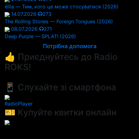
éllia — Тим, кого це може стосуватися (2026)
14.07.2026
273
The Rolling Stones — Foreign Tongues (2026)
08.07.2026
271
Deep Purple — SPLAT! (2026)
Потрібна допомога
👍 Приєднуйтесь до Radio
ROKS!
📱 Слухайте зі смартфона
RadioPlayer
🎫 Купуйте квитки онлайн