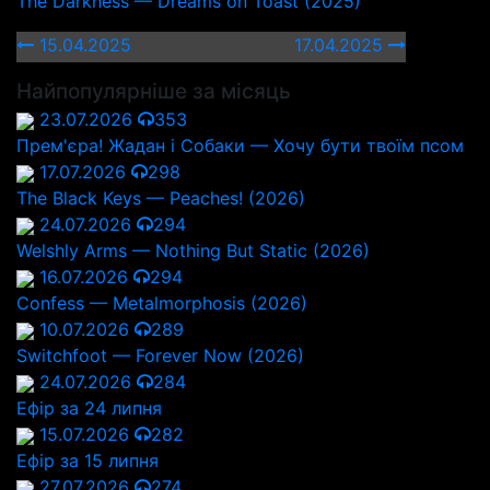
The Darkness — Dreams on Toast (2025)
15.04.2025
17.04.2025
Найпопулярніше за місяць
23.07.2026
353
Прем'єра! Жадан і Собаки — Хочу бути твоїм псом
17.07.2026
298
The Black Keys — Peaches! (2026)
24.07.2026
294
Welshly Arms — Nothing But Static (2026)
16.07.2026
294
Confess — Metalmorphosis (2026)
10.07.2026
289
Switchfoot — Forever Now (2026)
24.07.2026
284
Ефір за 24 липня
15.07.2026
282
Ефір за 15 липня
27.07.2026
274