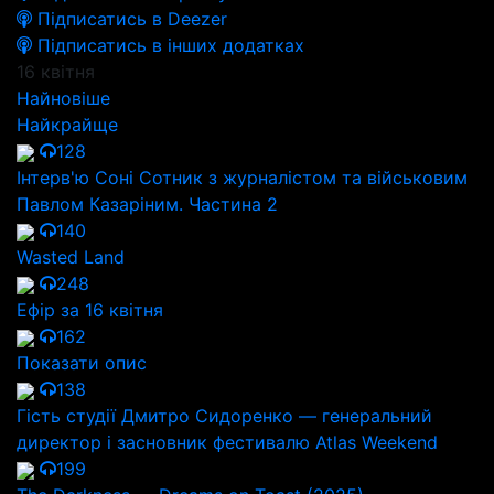
Підписатись в Deezer
Підписатись в інших додатках
16 квітня
Найновіше
Найкрайще
128
Інтерв'ю Соні Сотник з журналістом та військовим
Павлом Казаріним. Частина 2
140
Wasted Land
248
Ефір за 16 квітня
162
Показати опис
138
Гість студії Дмитро Сидоренко — генеральний
директор і засновник фестивалю Atlas Weekend
199