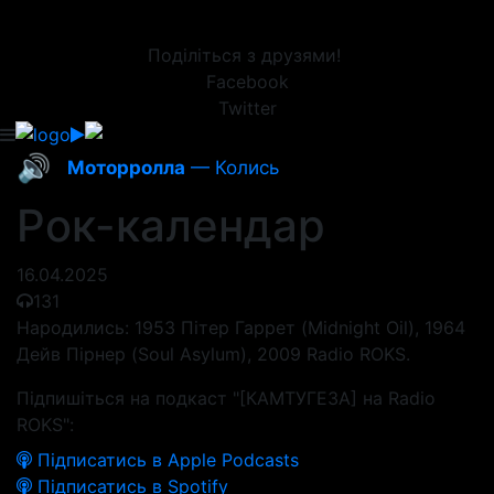
Поділіться з друзями!
Facebook
Twitter
🔊
Моторролла
— Колись
Рок-календар
16.04.2025
131
Народились: 1953 Пітер Гаррет (Midnight Oil), 1964
Дейв Пірнер (Soul Asylum), 2009 Radio ROKS.
Підпишіться на подкаст "[КАМТУГЕЗА] на Radio
ROKS":
Підписатись в Apple Podcasts
Підписатись в Spotify