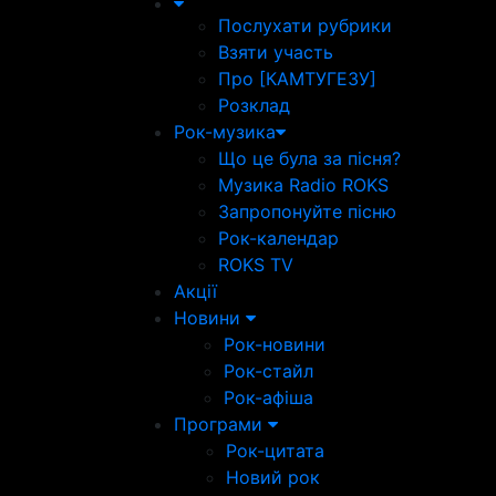
Послухати рубрики
Взяти участь
Про [КАМТУГЕЗУ]
Розклад
Рок-музика
Що це була за пісня?
Музика Radio ROKS
Запропонуйте пісню
Рок-календар
ROKS TV
Акції
Новини
Рок-новини
Рок-стайл
Рок-афіша
Програми
Рок-цитата
Новий рок