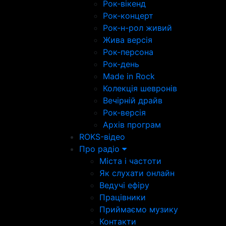
Рок-вікенд
Рок-концерт
Рок-н-рол живий
Жива версія
Рок-персона
Рок-день
Made in Rock
Колекція шевронів
Вечірній драйв
Рок-версія
Архів програм
ROKS-відео
Про радіо
Міста і частоти
Як слухати онлайн
Ведучі ефіру
Працівники
Приймаємо музику
Контакти