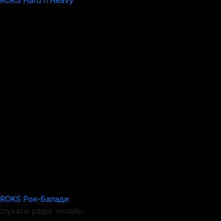
 ROKS Hard'n'Heavy
 ROKS Рок-Балади
слухати радіо онлайн