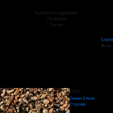
Поділіться з друзями!
Facebook
Twitter
Слуха
ще 
20:20
Океан Ельзи
Стріляй