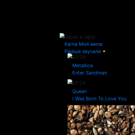
Зараз в ефірі
Karna
Моя мила
Раніше звучали
20:28
Metallica
Enter Sandman
20:24
Queen
I Was Born To Love You