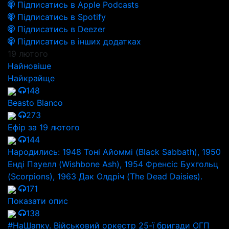
Підписатись в Apple Podcasts
Підписатись в Spotify
Підписатись в Deezer
Підписатись в інших додатках
19 лютого
Найновіше
Найкрайще
148
Beasto Blanco
273
Ефір за 19 лютого
144
Народились: 1948 Тоні Айоммі (Black Sabbath), 1950
Енді Пауелл (Wishbone Ash), 1954 Френсіс Бухгольц
(Scorpions), 1963 Дак Олдріч (The Dead Daisies).
171
Показати опис
138
#НаШапку. Військовий оркестр 25-ї бригади ОГП