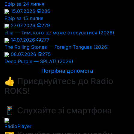
Ефір за 24 липня
15.07.2026
286
Ефір за 15 липня
27.07.2026
279
éllia — Тим, кого це може стосуватися (2026)
14.07.2026
277
The Rolling Stones — Foreign Tongues (2026)
08.07.2026
275
Deep Purple — SPLAT! (2026)
Потрібна допомога
👍 Приєднуйтесь до Radio
ROKS!
📱 Слухайте зі смартфона
RadioPlayer