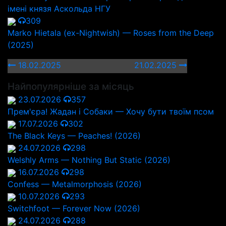
імені князя Аскольда НГУ
309
Marko Hietala (ex-Nightwish) — Roses from the Deep
(2025)
18.02.2025
21.02.2025
Найпопулярніше за місяць
23.07.2026
357
Прем'єра! Жадан і Собаки — Хочу бути твоїм псом
17.07.2026
302
The Black Keys — Peaches! (2026)
24.07.2026
298
Welshly Arms — Nothing But Static (2026)
16.07.2026
298
Confess — Metalmorphosis (2026)
10.07.2026
293
Switchfoot — Forever Now (2026)
24.07.2026
288