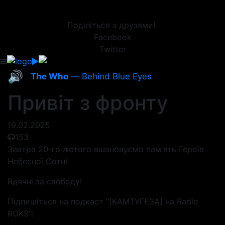
Поділіться з друзями!
Facebook
Twitter
🔊
The Who
— Behind Blue Eyes
Привіт з фронту
19.02.2025
153
Завтра 20-го лютого вшановуємо пам'ять Героїв
Небесної Сотні
Вдячні за свободу!
Підпишіться на подкаст "[КАМТУГЕЗА] на Radio
ROKS":