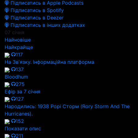
Підписатись в Apple Podcasts
Підписатись в Spotify
Підписатись в Deezer
Підписатись в інших додатках
07 січня
Найновіше
Найкрайще
117
На Зв'язку. Інформаційна платформа
137
Bloodhum
275
Ефір за 7 січня
127
Народились: 1938 Рорі Сторм (Rory Storm And The
Hurricanes).
152
Показати опис
211