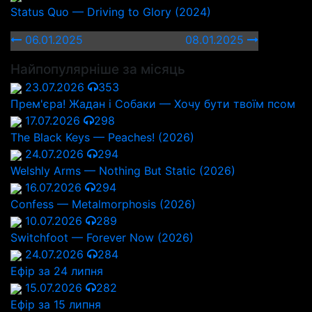
Status Quo — Driving to Glory (2024)
06.01.2025
08.01.2025
Найпопулярніше за місяць
23.07.2026
353
Прем'єра! Жадан і Собаки — Хочу бути твоїм псом
17.07.2026
298
The Black Keys — Peaches! (2026)
24.07.2026
294
Welshly Arms — Nothing But Static (2026)
16.07.2026
294
Confess — Metalmorphosis (2026)
10.07.2026
289
Switchfoot — Forever Now (2026)
24.07.2026
284
Ефір за 24 липня
15.07.2026
282
Ефір за 15 липня