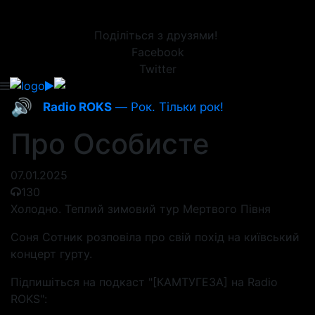
Поділіться з друзями!
Facebook
Twitter
🔊
Radio ROKS
— Рок. Тільки рок!
Про Особисте
07.01.2025
130
Холодно. Теплий зимовий тур Мертвого Півня
Соня Сотник розповіла про свій похід на київський
концерт гурту.
Підпишіться на подкаст "[КАМТУГЕЗА] на Radio
ROKS":