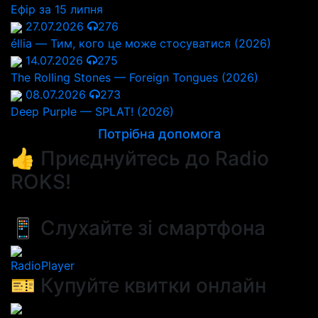
Ефір за 15 липня
27.07.2026
276
éllia — Тим, кого це може стосуватися (2026)
14.07.2026
275
The Rolling Stones — Foreign Tongues (2026)
08.07.2026
273
Deep Purple — SPLAT! (2026)
Потрібна допомога
👍 Приєднуйтесь до Radio
ROKS!
📱 Слухайте зі смартфона
RadioPlayer
🎫 Купуйте квитки онлайн