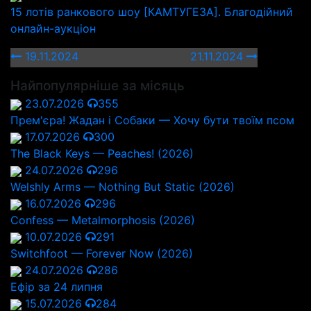
15 лотів ранкового шоу [КАМТУГЕЗА]. Благодійний
онлайн-аукціон
19.11.2024
21.11.2024
Найпопулярніше за місяць
23.07.2026
355
Прем'єра! Жадан і Собаки — Хочу бути твоїм псом
17.07.2026
300
The Black Keys — Peaches! (2026)
24.07.2026
296
Welshly Arms — Nothing But Static (2026)
16.07.2026
296
Confess — Metalmorphosis (2026)
10.07.2026
291
Switchfoot — Forever Now (2026)
24.07.2026
286
Ефір за 24 липня
15.07.2026
284