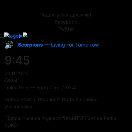
Поділіться з друзями!
Facebook
Twitter
🔊
Scorpions
— Living For Tomorrow
9:45
20.11.2024
394
Linkin Park — From Zero (2024)
Новий етап у творчості гурту з новими
учасниками.
Підпишіться на подкаст "[КАМТУГЕЗА] на Radio
ROKS":