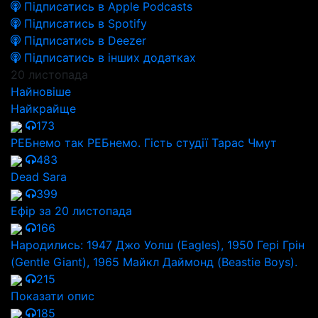
Підписатись в Apple Podcasts
Підписатись в Spotify
Підписатись в Deezer
Підписатись в інших додатках
20 листопада
Найновіше
Найкрайще
173
РЕБнемо так РЕБнемо. Гість студії Тарас Чмут
483
Dead Sara
399
Ефір за 20 листопада
166
Народились: 1947 Джо Уолш (Eagles), 1950 Гері Грін
(Gentle Giant), 1965 Майкл Даймонд (Beastie Boys).
215
Показати опис
185