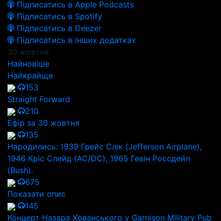
Підписатись в Apple Podcasts
Підписатись в Spotify
Підписатись в Deezer
Підписатись в інших додатках
30 жовтня
Найновіше
Найкрайще
153
Straight Forward
210
Ефір за 30 жовтня
135
Народились: 1939 Грейс Слік (Jefferson Airplane),
1946 Кріс Слейд (AC/DC), 1965 Гевін Россдейл
(Bush).
675
Показати опис
145
Концерт Назара Хованського у Garnison Military Pub