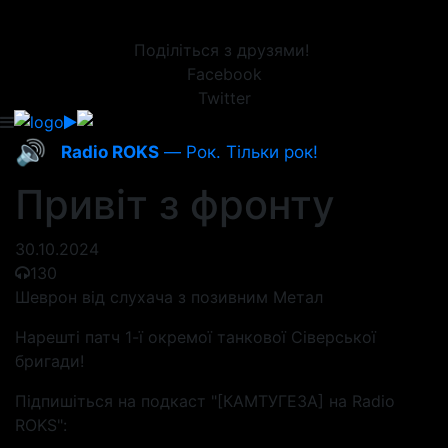
Поділіться з друзями!
Facebook
Twitter
🔊
Radio ROKS
— Рок. Тільки рок!
Привіт з фронту
30.10.2024
130
Шеврон від слухача з позивним Метал
Нарешті патч 1-ї окремої танкової Сіверської
бригади!
Підпишіться на подкаст "[КАМТУГЕЗА] на Radio
ROKS":