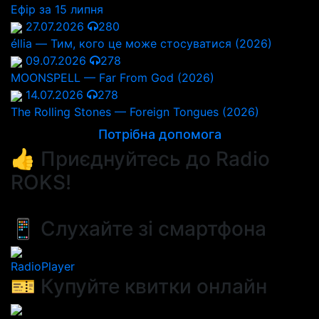
Ефір за 15 липня
27.07.2026
280
éllia — Тим, кого це може стосуватися (2026)
09.07.2026
278
MOONSPELL — Far From God (2026)
14.07.2026
278
The Rolling Stones — Foreign Tongues (2026)
Потрібна допомога
👍 Приєднуйтесь до Radio
ROKS!
📱 Слухайте зі смартфона
RadioPlayer
🎫 Купуйте квитки онлайн