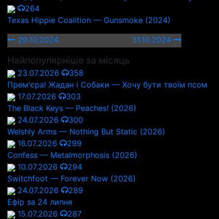
264
Texas Hippie Coalition — Gunsmoke (2024)
29.10.2024
31.10.2024
Найпопулярніше за місяць
23.07.2026
358
Прем'єра! Жадан і Собаки — Хочу бути твоїм псом
17.07.2026
303
The Black Keys — Peaches! (2026)
24.07.2026
300
Welshly Arms — Nothing But Static (2026)
16.07.2026
299
Confess — Metalmorphosis (2026)
10.07.2026
294
Switchfoot — Forever Now (2026)
24.07.2026
289
Ефір за 24 липня
15.07.2026
287