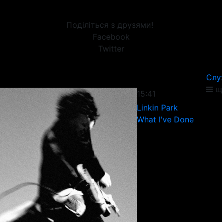
Поділіться з друзями!
Facebook
Twitter
Слу
щ
15:41
Linkin Park
What I've Done