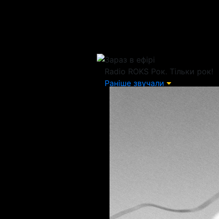
Зараз в ефірі
Radio ROKS
Рок. Тільки рок!
Раніше звучали