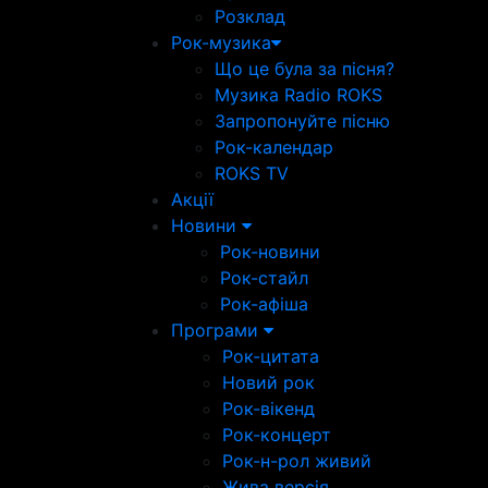
Розклад
Рок-музика
Що це була за пісня?
Музика Radio ROKS
Запропонуйте пісню
Рок-календар
ROKS TV
Акції
Новини
Рок-новини
Рок-стайл
Рок-афіша
Програми
Рок-цитата
Новий рок
Рок-вікенд
Рок-концерт
Рок-н-рол живий
Жива версія