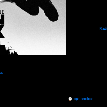
Rad
es
⌚ ще раніше