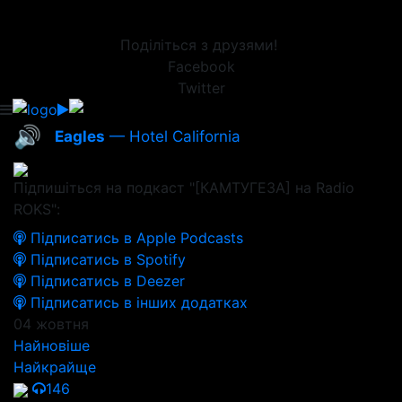
Поділіться з друзями!
Facebook
Twitter
🔊
Eagles
— Hotel California
Підпишіться на подкаст "[КАМТУГЕЗА] на Radio
ROKS":
Підписатись в Apple Podcasts
Підписатись в Spotify
Підписатись в Deezer
Підписатись в інших додатках
04 жовтня
Найновіше
Найкрайще
146