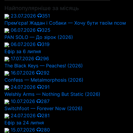
Найпопулярніше за місяць
23.07.2026
351
Прем'єра! Жадан і Собаки — Хочу бути твоїм псом
06.07.2026
325
PAN SOLO — До зірок (2026)
06.07.2026
319
Ефір за 6 липня
17.07.2026
296
The Black Keys — Peaches! (2026)
16.07.2026
292
Confess — Metalmorphosis (2026)
24.07.2026
291
Welshly Arms — Nothing But Static (2026)
10.07.2026
287
Switchfoot — Forever Now (2026)
24.07.2026
281
Ефір за 24 липня
15.07.2026
280