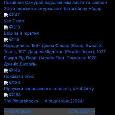
Позивний Самурай надіслав нам листа та шеврон
24-го окремого штурмового батальйону Айдар
147
Van Canto
310
Ефір за 4 жовтня
119
Народились: 1947 Джим Філдер (Blood, Sweat &
Tears), 1971 Даррен Міддлтон (Powderfinger), 1977
Річард Рід Перрі (Arcade Fire). Померли: 1970
Дженіс Джоплін.
148
Показати опис
123
Підсумки вчорашнього концерту #НаШапку
288
The Picturebooks — Albuquerque (2024)
03.10.2024
07.10.2024