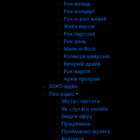
Рок-вікенд
Рок-концерт
Рок-н-рол живий
Жива версія
Рок-персона
Рок-день
Made in Rock
Колекція шевронів
Вечірній драйв
Рок-версія
Архів програм
ROKS-відео
Про радіо
Міста і частоти
Як слухати онлайн
Ведучі ефіру
Працівники
Приймаємо музику
Контакти