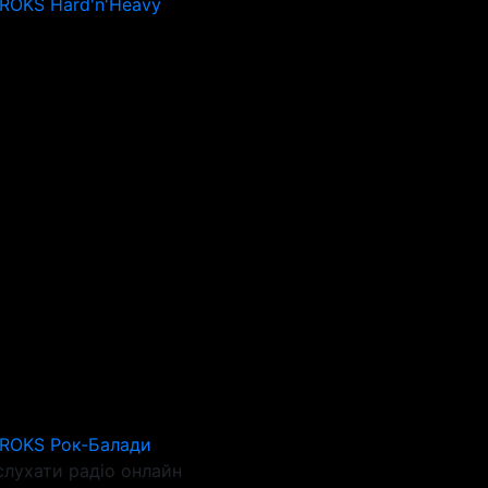
 ROKS Hard'n'Heavy
 ROKS Рок-Балади
слухати радіо онлайн