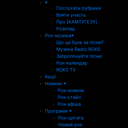
Послухати рубрики
Взяти участь
Про [КАМТУГЕЗУ]
Розклад
Рок-музика
Що це була за пісня?
Музика Radio ROKS
Запропонуйте пісню
Рок-календар
ROKS TV
Акції
Новини
Рок-новини
Рок-стайл
Рок-афіша
Програми
Рок-цитата
Новий рок