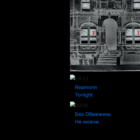
09:22
Reamonn
Tonight
09:19
Без Обмежень
Не мовчи