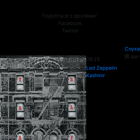
Поділіться з друзями!
Facebook
Twitter
Слуха
ще 
09:25
Led Zeppelin
Kashmir