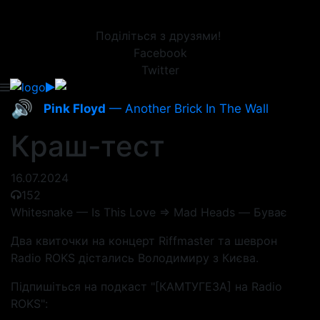
Поділіться з друзями!
Facebook
Twitter
🔊
Pink Floyd
— Another Brick In The Wall
Краш-тест
16.07.2024
152
Whitesnake — Is This Love => Mad Heads — Буває
Два квиточки на концерт Riffmaster та шеврон
Radio ROKS дістались Володимиру з Києва.
Підпишіться на подкаст "[КАМТУГЕЗА] на Radio
ROKS":