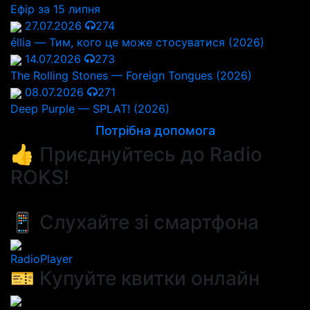
Ефір за 15 липня
27.07.2026
274
éllia — Тим, кого це може стосуватися (2026)
14.07.2026
273
The Rolling Stones — Foreign Tongues (2026)
08.07.2026
271
Deep Purple — SPLAT! (2026)
Потрібна допомога
👍 Приєднуйтесь до Radio
ROKS!
📱 Слухайте зі смартфона
RadioPlayer
🎫 Купуйте квитки онлайн