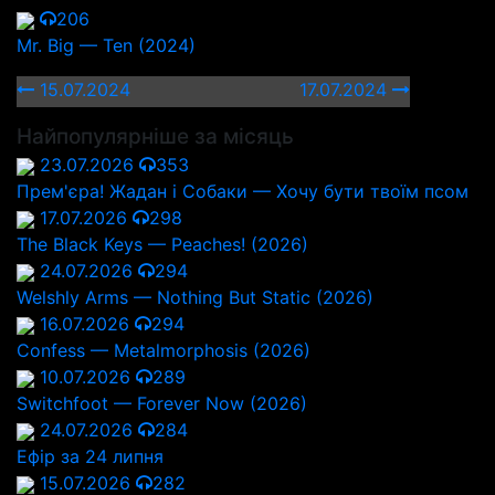
206
Mr. Big — Ten (2024)
15.07.2024
17.07.2024
Найпопулярніше за місяць
23.07.2026
353
Прем'єра! Жадан і Собаки — Хочу бути твоїм псом
17.07.2026
298
The Black Keys — Peaches! (2026)
24.07.2026
294
Welshly Arms — Nothing But Static (2026)
16.07.2026
294
Confess — Metalmorphosis (2026)
10.07.2026
289
Switchfoot — Forever Now (2026)
24.07.2026
284
Ефір за 24 липня
15.07.2026
282