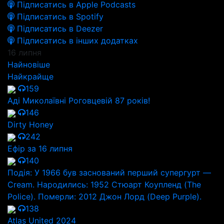
Підписатись в Apple Podcasts
Підписатись в Spotify
Підписатись в Deezer
Підписатись в інших додатках
16 липня
Найновіше
Найкрайще
159
Аді Миколаївні Роговцевій 87 років!
146
Dirty Honey
242
Ефір за 16 липня
140
Подія: У 1966 був заснований перший супергурт —
Cream. Народились: 1952 Стюарт Коупленд (The
Police). Померли: 2012 Джон Лорд (Deep Purple).
138
Atlas United 2024